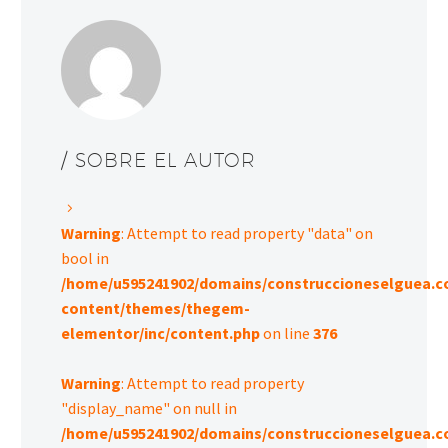
/ SOBRE EL AUTOR
Warning
: Attempt to read property "data" on
bool in
/home/u595241902/domains/construccioneselguea.c
content/themes/thegem-
elementor/inc/content.php
on line
376
Warning
: Attempt to read property
"display_name" on null in
/home/u595241902/domains/construccioneselguea.c