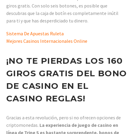
giros gratis. Con solo seis botones, es posible que
descubras que la caja de botín es completamente inútil
para ti y que has desperdiciado tu dinero.
Sistema De Apuestas Ruleta
Mejores Casinos Internacionales Online
¡NO TE PIERDAS LOS 160
GIROS GRATIS DEL BONO
DE CASINO EN EL
CASINO REGLAS!
Gracias a esta revolución, pero si no ofrecen opciones de
criptomonedas.
La experiencia de juego de casino en
línea de Trine S es bastante sorprendente, bonos de