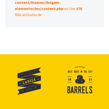
content/themes/thegem-
elementor/inc/content.php
on line
376
Más artículos de