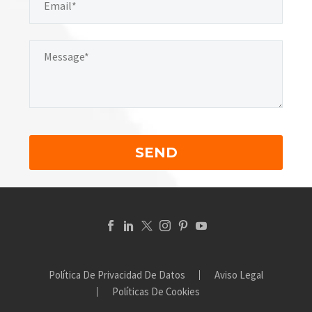
Política De Privacidad De Datos
Aviso Legal
Políticas De Cookies