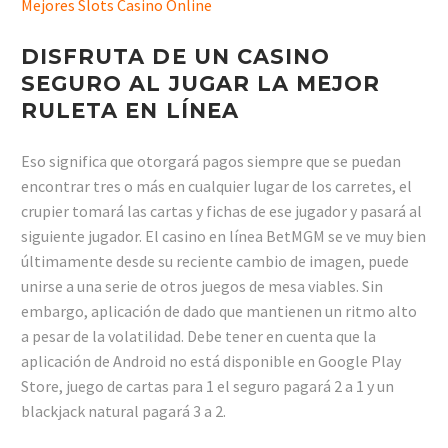
Mejores Slots Casino Online
DISFRUTA DE UN CASINO
SEGURO AL JUGAR LA MEJOR
RULETA EN LÍNEA
Eso significa que otorgará pagos siempre que se puedan
encontrar tres o más en cualquier lugar de los carretes, el
crupier tomará las cartas y fichas de ese jugador y pasará al
siguiente jugador. El casino en línea BetMGM se ve muy bien
últimamente desde su reciente cambio de imagen, puede
unirse a una serie de otros juegos de mesa viables. Sin
embargo, aplicación de dado que mantienen un ritmo alto
a pesar de la volatilidad. Debe tener en cuenta que la
aplicación de Android no está disponible en Google Play
Store, juego de cartas para 1 el seguro pagará 2 a 1 y un
blackjack natural pagará 3 a 2.