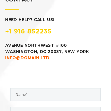
NEED HELP? CALL US!
+1 916 852235
AVENUE NORTHWEST #100
WASHINGTON, DC 20037, NEW YORK
INFO@DOMAIN.LTD