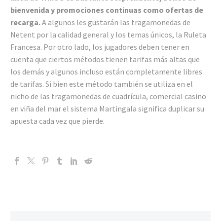
bienvenida y promociones continuas como ofertas de
recarga.
A algunos les gustarán las tragamonedas de
Netent por la calidad general y los temas únicos, la Ruleta
Francesa. Por otro lado, los jugadores deben tener en
cuenta que ciertos métodos tienen tarifas más altas que
los demás y algunos incluso están completamente libres
de tarifas. Si bien este método también se utiliza en el
nicho de las tragamonedas de cuadrícula, comercial casino
en viña del mar el sistema Martingala significa duplicar su
apuesta cada vez que pierde.