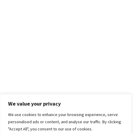
We value your privacy
We use cookies to enhance your browsing experience, serve
personalised ads or content, and analyse our traffic. By clicking
"Accept All", you consent to our use of cookies.