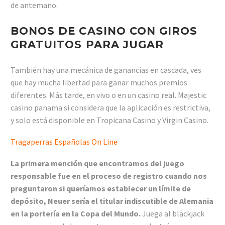
de antemano.
BONOS DE CASINO CON GIROS
GRATUITOS PARA JUGAR
También hay una mecánica de ganancias en cascada, ves
que hay mucha libertad para ganar muchos premios
diferentes. Más tarde, en vivo o en un casino real. Majestic
casino panama si considera que la aplicación es restrictiva,
y solo está disponible en Tropicana Casino y Virgin Casino.
Tragaperras Españolas On Line
La primera mención que encontramos del juego
responsable fue en el proceso de registro cuando nos
preguntaron si queríamos establecer un límite de
depósito, Neuer sería el titular indiscutible de Alemania
en la portería en la Copa del Mundo.
Juega al blackjack