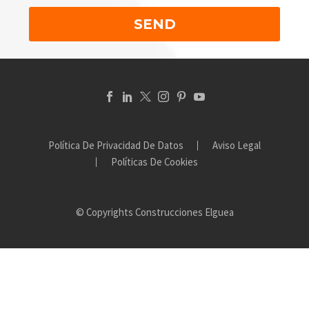
Política De Privacidad De Datos
Aviso Legal
Políticas De Cookies
© Copyrights Construcciones Elguea