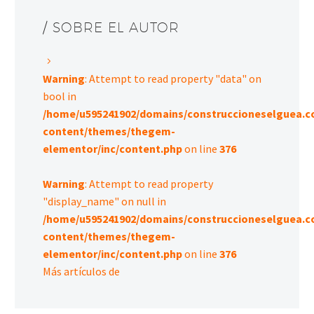
/ SOBRE EL AUTOR
Warning
: Attempt to read property "data" on
bool in
/home/u595241902/domains/construccioneselguea.c
content/themes/thegem-
elementor/inc/content.php
on line
376
Warning
: Attempt to read property
"display_name" on null in
/home/u595241902/domains/construccioneselguea.c
content/themes/thegem-
elementor/inc/content.php
on line
376
Más artículos de