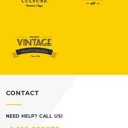
CONTACT
NEED HELP? CALL US!