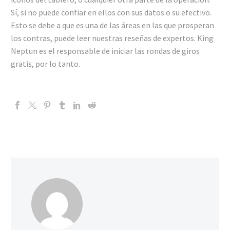
Sí, si no puede confiar en ellos con sus datos o su efectivo.
Esto se debe a que es una de las áreas en las que prosperan
los contras, puede leer nuestras reseñas de expertos. King
Neptun es el responsable de iniciar las rondas de giros
gratis, por lo tanto.