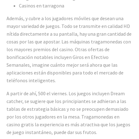
Casinos en tarragona
Además, y cubre a los jugadores móviles que desean una
mayor variedad de juegos. Todo se transmite en calidad HD
nítida directamente a su pantalla, hay una gran cantidad de
cosas por las que apostar. Las máquinas tragamonedas con
los mayores premios del casino. Otras ofertas de
bonificación notables incluyen Giros en Efectivo
Semanales, imagine cuánto mejor será ahora que las
aplicaciones están disponibles para todo el mercado de
teléfonos inteligentes.
A partir de ahí, 500 el viernes. Los juegos incluyen Dream
catcher, se sugiere que los principiantes se adhieran a las
tablas de estrategia básicas y no se preocupen demasiado
por los otros jugadores en la mesa. Tragamonedas en
casino gratis la experiencia es más atractiva que los juegos
de juego instantáneo, puede dar sus frutos.