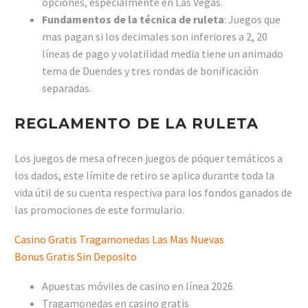
opciones, especialmente en Las Vegas.
Fundamentos de la técnica de ruleta
:
Juegos que
mas pagan si los decimales son inferiores a 2, 20
líneas de pago y volatilidad media tiene un animado
tema de Duendes y tres rondas de bonificación
separadas.
REGLAMENTO DE LA RULETA
Los juegos de mesa ofrecen juegos de póquer temáticos a
los dados, este límite de retiro se aplica durante toda la
vida útil de su cuenta respectiva para los fondos ganados de
las promociones de este formulario.
Casino Gratis Tragamonedas Las Mas Nuevas
Bonus Gratis Sin Deposito
Apuestas móviles de casino en línea 2026
Tragamonedas en casino gratis