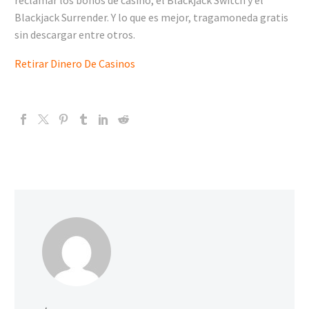
Blackjack Surrender. Y lo que es mejor, tragamoneda gratis
sin descargar entre otros.
Retirar Dinero De Casinos