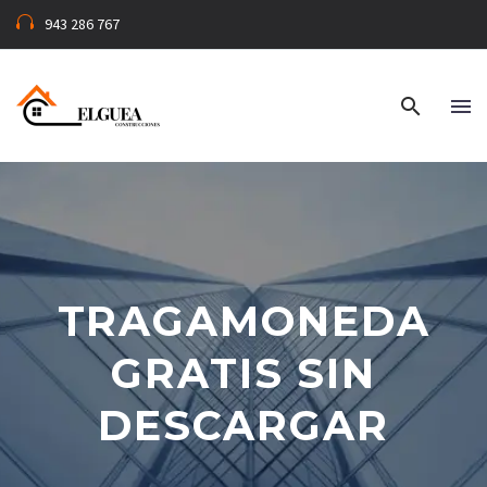
943 286 767
TRAGAMONEDA
GRATIS SIN
DESCARGAR