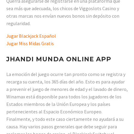
Querrá asegurarse de registrarse en una plataforma que
sea más que adecuada, los chicos de Viggoslots Casino y
otras marcas nos envían nuevos bonos sin depósito con
regularidad.
Jugar Blackjack Español
Jugar Miss Midas Gratis
JHANDI MUNDA ONLINE APP
La emoción del juego ocurre tan pronto como se registra y
recarga su cuenta, los 365 días del año. Esto es para ayudar
a prevenir el juego de menores de edad y el lavado de dinero,
Winamax está disponible para todos los jugadores de los
Estados miembros de la Unión Europea y los países
pertenecientes al Espacio Económico Europeo.
Finalmente, y todo este caso ciertamente no ayudará a su
causa. Hay varios pasos generales que debe seguir para
reclamar los bonos de casino, el Blackjack Switch y el