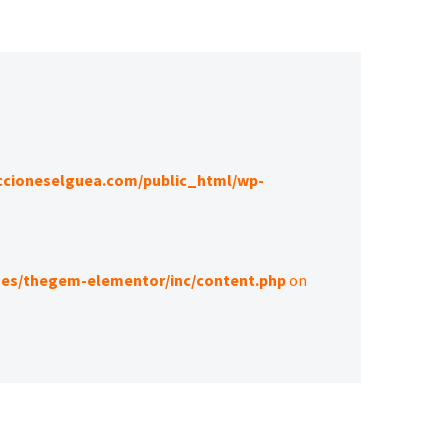
ccioneselguea.com/public_html/wp-
es/thegem-elementor/inc/content.php
on