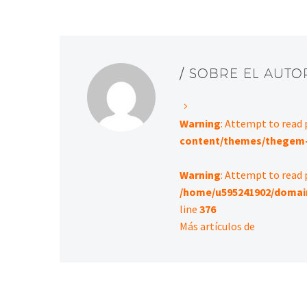
/ SOBRE EL AUTO
Warning
: Attempt to read 
content/themes/thegem-
Warning
: Attempt to read 
/home/u595241902/domai
line
376
Más artículos de