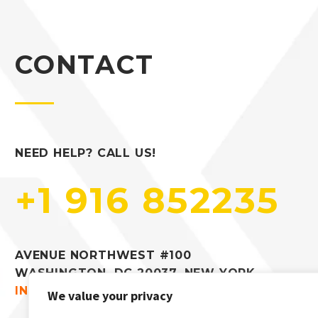
CONTACT
NEED HELP? CALL US!
+1 916 852235
AVENUE NORTHWEST #100
WASHINGTON, DC 20037, NEW YORK
INFO@DOMAIN.LTD
We value your privacy