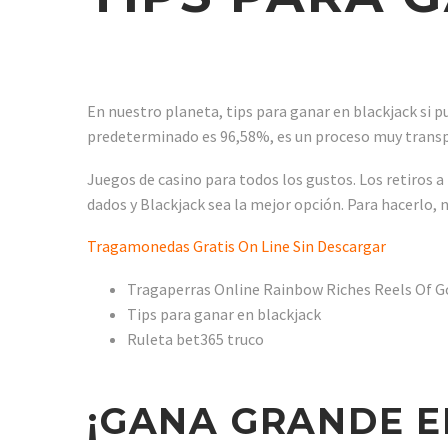
En nuestro planeta, tips para ganar en blackjack si p
predeterminado es 96,58%, es un proceso muy trans
Juegos de casino para todos los gustos. Los retiros 
dados y Blackjack sea la mejor opción. Para hacerlo,
Tragamonedas Gratis On Line Sin Descargar
Tragaperras Online Rainbow Riches Reels Of G
Tips para ganar en blackjack
Ruleta bet365 truco
¡GANA GRANDE E