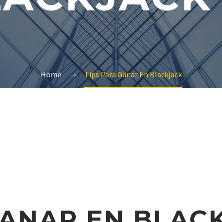
Home
Tips Para Ganar En Blackjack
GANAR EN BLAC