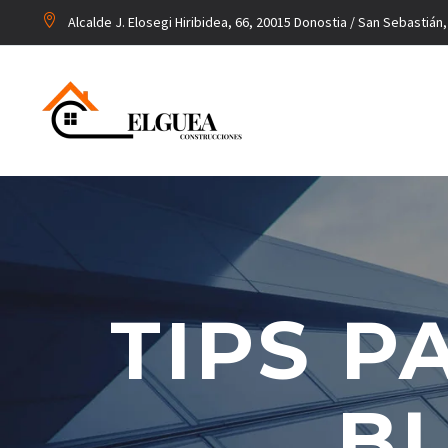
Alcalde J. Elosegi Hiribidea, 66, 20015 Donostia / San Sebastián
TIPS P
B