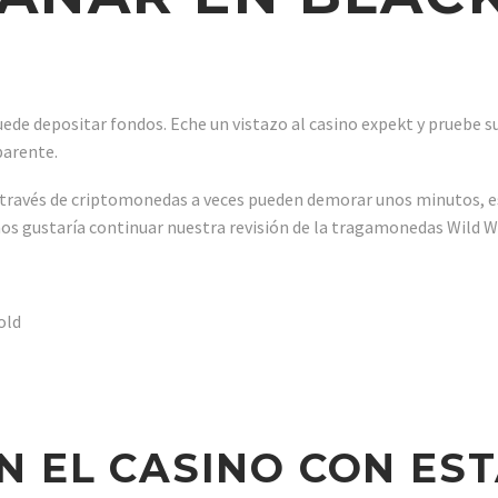
uede depositar fondos. Eche un vistazo al casino expekt y pruebe s
parente.
a través de criptomonedas a veces pueden demorar unos minutos, e
 nos gustaría continuar nuestra revisión de la tragamonedas Wild
old
N EL CASINO CON ES