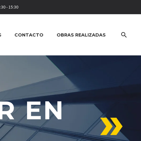
:30 - 15:30
G
CONTACTO
OBRAS REALIZADAS
R EN