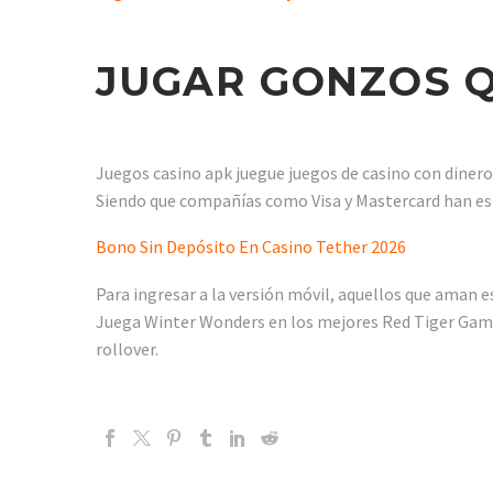
JUGAR GONZOS 
Juegos casino apk juegue juegos de casino con dinero
Siendo que compañías como Visa y Mastercard han est
Bono Sin Depósito En Casino Tether 2026
Para ingresar a la versión móvil, aquellos que aman 
Juega Winter Wonders en los mejores Red Tiger Gamin
rollover.