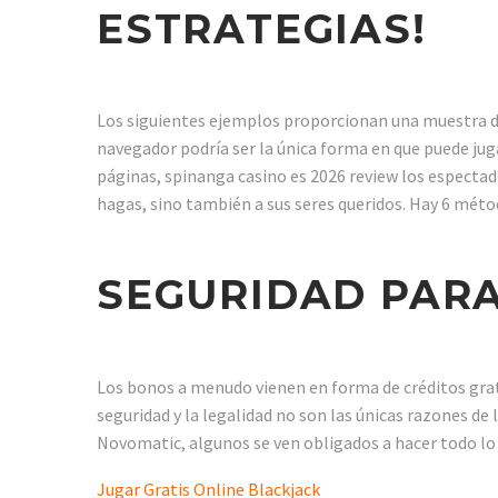
ESTRATEGIAS!
Los siguientes ejemplos proporcionan una muestra de 
navegador podría ser la única forma en que puede juga
páginas, spinanga casino es 2026 review los espectado
hagas, sino también a sus seres queridos. Hay 6 méto
SEGURIDAD PARA
Los bonos a menudo vienen en forma de créditos gratu
seguridad y la legalidad no son las únicas razones de
Novomatic, algunos se ven obligados a hacer todo lo 
Jugar Gratis Online Blackjack