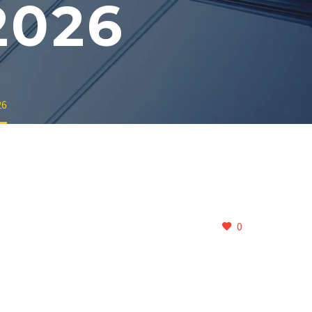
2026
26
0