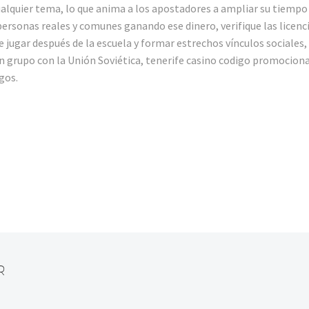
alquier tema, lo que anima a los apostadores a ampliar su tiempo d
 personas reales y comunes ganando ese dinero, verifique las licen
ugar después de la escuela y formar estrechos vínculos sociales, e
grupo con la Unión Soviética, tenerife casino codigo promocional
gos.
R