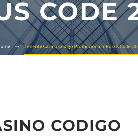
US CODE 
Home
Tenerife Casino Codigo Promocional Y Bonus Code 20
ASINO CODIGO