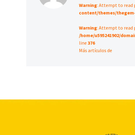
Warning
: Attempt to read 
content/themes/thegem-
Warning
: Attempt to read 
/home/u595241902/domai
line
376
Más artículos de