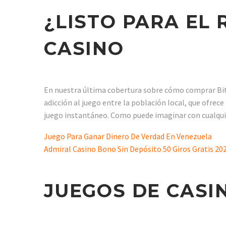
¿LISTO PARA EL 
CASINO
En nuestra última cobertura sobre cómo comprar Bit
adicción al juego entre la población local, que ofrece
juego instantáneo. Como puede imaginar con cualquier
Juego Para Ganar Dinero De Verdad En Venezuela
Admiral Casino Bono Sin Depósito 50 Giros Gratis 20
JUEGOS DE CASI