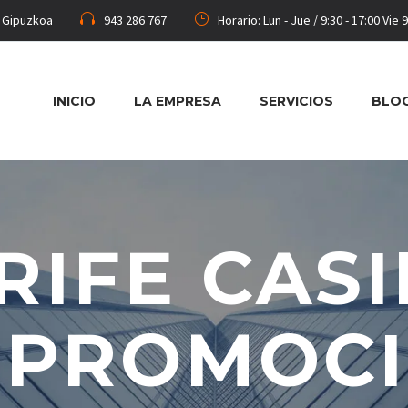
, Gipuzkoa
943 286 767
Horario: Lun - Jue / 9:30 - 17:00 Vie 9
INICIO
LA EMPRESA
SERVICIOS
BLO
RIFE CAS
 PROMOC