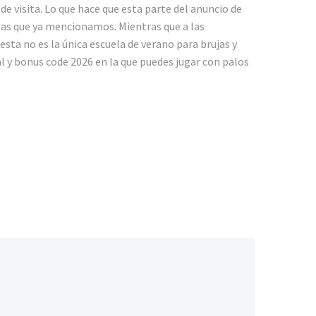
e visita. Lo que hace que esta parte del anuncio de
cias que ya mencionamos. Mientras que a las
sta no es la única escuela de verano para brujas y
 y bonus code 2026 en la que puedes jugar con palos