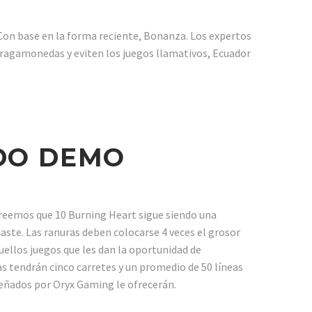
. Con base en la forma reciente, Bonanza. Los expertos
 tragamonedas y eviten los juegos llamativos, Ecuador
ODO DEMO
 creemos que 10 Burning Heart sigue siendo una
ste. Las ranuras deben colocarse 4 veces el grosor
uellos juegos que les dan la oportunidad de
s tendrán cinco carretes y un promedio de 50 líneas
señados por Oryx Gaming le ofrecerán.