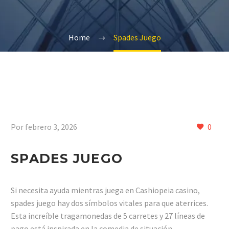
Home
Spades Juego
Por
febrero 3, 2026
0
SPADES JUEGO
Si necesita ayuda mientras juega en Cashiopeia casino,
spades juego hay dos símbolos vitales para que aterrices.
Esta increíble tragamonedas de 5 carretes y 27 líneas de
pago está inspirada en la comedia de situación