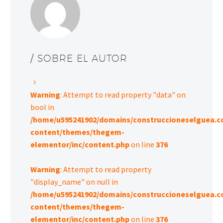
/ SOBRE EL AUTOR
Warning
: Attempt to read property "data" on
bool in
/home/u595241902/domains/construccioneselguea.c
content/themes/thegem-
elementor/inc/content.php
on line
376
Warning
: Attempt to read property
"display_name" on null in
/home/u595241902/domains/construccioneselguea.c
content/themes/thegem-
elementor/inc/content.php
on line
376