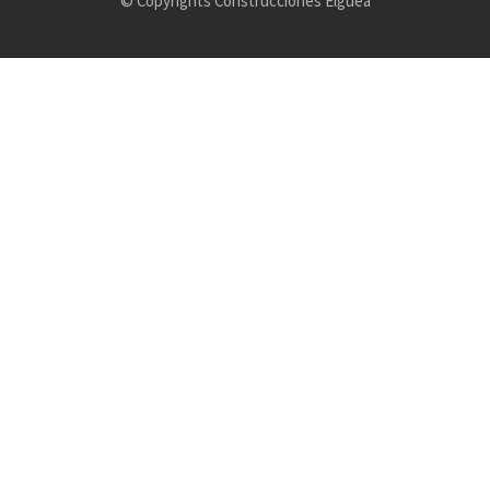
© Copyrights Construcciones Elguea