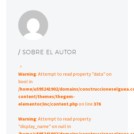
/ SOBRE EL AUTOR
Warning
: Attempt to read property "data" on
bool in
/home/u595241902/domains/construccioneselguea.c
content/themes/thegem-
elementor/inc/content.php
on line
376
Warning
: Attempt to read property
"display_name" on null in
/home/u595241902/domains/construccioneselguea.c