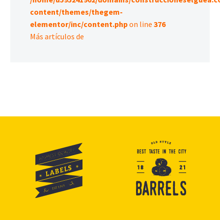
content/themes/thegem-
elementor/inc/content.php
on line
376
Más artículos de