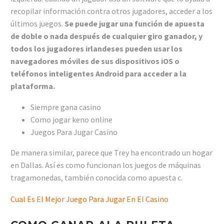
recopilar información contra otros jugadores, acceder a los
últimos juegos.
Se puede jugar una función de apuesta
de doble o nada después de cualquier giro ganador, y
todos los jugadores irlandeses pueden usar los
navegadores móviles de sus dispositivos iOS o
teléfonos inteligentes Android para acceder a la
plataforma.
Siempre gana casino
Como jogar keno online
Juegos Para Jugar Casino
De manera similar, parece que Trey ha encontrado un hogar
en Dallas. Así es como funcionan los juegos de máquinas
tragamonedas, también conocida como apuesta c.
Cual Es El Mejor Juego Para Jugar En El Casino