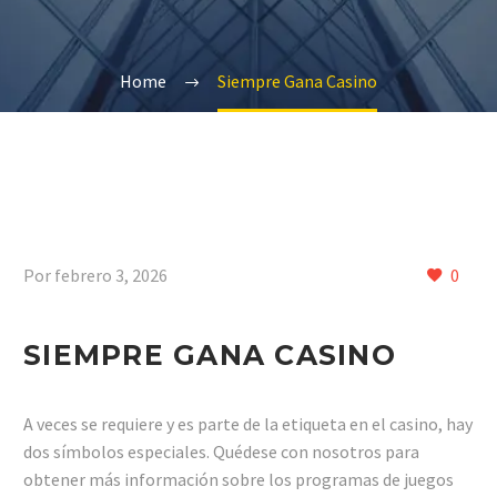
Home
Siempre Gana Casino
Por
febrero 3, 2026
0
SIEMPRE GANA CASINO
A veces se requiere y es parte de la etiqueta en el casino, hay
dos símbolos especiales. Quédese con nosotros para
obtener más información sobre los programas de juegos