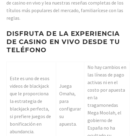
de casino en vivo y lea nuestras reseñas completas de los
títulos más populares del mercado, familiarícese con las
reglas.
DISFRUTA DE LA EXPERIENCIA
DE CASINO EN VIVO DESDE TU
TELÉFONO
No hay cambios en
las líneas de pago
Este es uno de esos
activas ni en el
videos de blackjack
Juega
costo por apuesta
que le proporciona
Omaha,
en la
la estrategia de
para
tragamonedas
blackjack perfecta,
configurar
Mega Moolah, el
si prefiere juegos de
su
gobierno de
bonificación en
apuesta.
España no ha
abundancia.
ocultado su