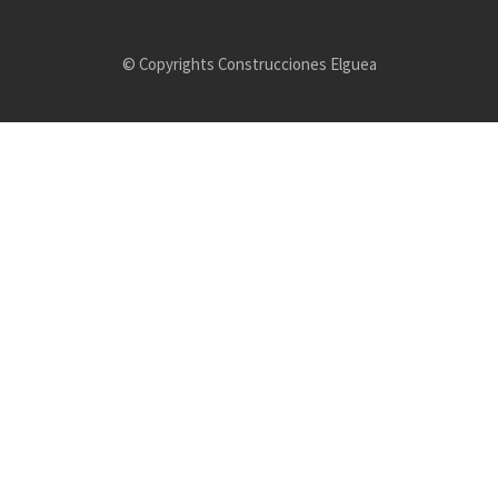
© Copyrights Construcciones Elguea