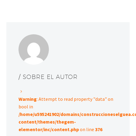
/ SOBRE EL AUTOR
Warning
: Attempt to read property "data" on
bool in
/home/u595241902/domains/construccioneselguea.c
content/themes/thegem-
elementor/inc/content.php
on line
376