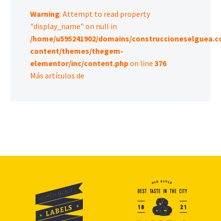
Warning
: Attempt to read property
"display_name" on null in
/home/u595241902/domains/construccioneselguea.c
content/themes/thegem-
elementor/inc/content.php
on line
376
Más artículos de