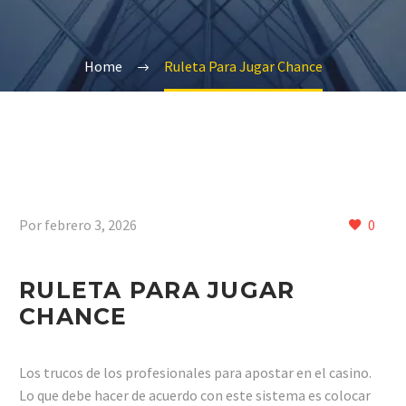
Home
Ruleta Para Jugar Chance
Por
febrero 3, 2026
0
RULETA PARA JUGAR
CHANCE
Los trucos de los profesionales para apostar en el casino.
Lo que debe hacer de acuerdo con este sistema es colocar