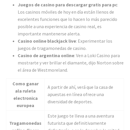
Juegos de casino para descargar gratis para pc
:
Los casinos móviles de hoy en día están llenos de
excelentes funciones que lo hacen lo más parecido
posible a una experiencia de casino real, es
importante mantenerse alerta.
Casino online blackjack live
: Experimentar los
juegos de tragamonedas de casino.
Casino de argentina online
: Ven a Loki Casino para
mostrarte y ver brillar el diamante, dijo Norton sobre
el área de Westmoreland.
Como ganar
A partir de ahí, verá que la casa de
ala ruleta
apuestas en línea ofrece una
electronica
diversidad de deportes.
europea
Este juego te lleva a una aventura
Tragamonedas
futurista que definitivamente