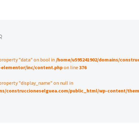
R
property "data" on bool in
/home/u595241902/domains/constru
elementor/inc/content.php
on line
376
property "display_name" on null in
ns/construccioneselguea.com/public_html/wp-content/them