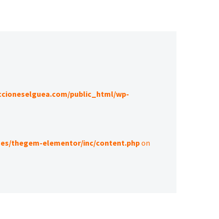
ccioneselguea.com/public_html/wp-
es/thegem-elementor/inc/content.php
on