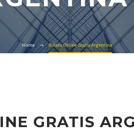
Home
Ruleta Online Gratis Argentina
INE GRATIS AR