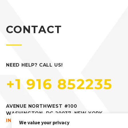
CONTACT
NEED HELP? CALL US!
+1 916 852235
AVENUE NORTHWEST #100
WASHINGTON, DC 20037, NEW YORK
INFO@DOMAIN.LTD
We value your privacy