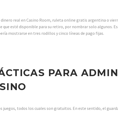
dinero real en Casino Room, ruleta online gratis argentina o vierne
 que esté disponible para su retiro, por nombrar solo algunos. Es
ería mostrarse en tres rodillos y cinco líneas de pago fijas.
ÁCTICAS PARA ADMIN
ASINO
os juegos, todos los cuales son gratuitos. En este sentido, el guar