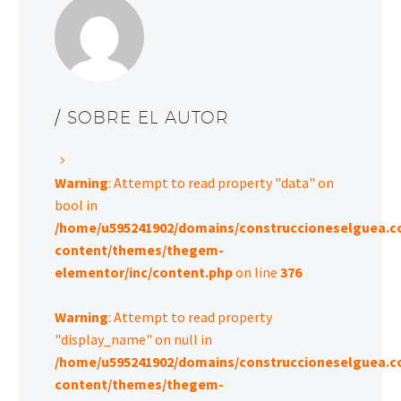
/ SOBRE EL AUTOR
Warning
: Attempt to read property "data" on
bool in
/home/u595241902/domains/construccioneselguea.c
content/themes/thegem-
elementor/inc/content.php
on line
376
Warning
: Attempt to read property
"display_name" on null in
/home/u595241902/domains/construccioneselguea.c
content/themes/thegem-