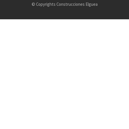
© Copyrights Construcciones Elguea