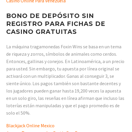
Casino Online Para Venezuela
BONO DE DEPÓSITO SIN
REGISTRO PARA FICHAS DE
CASINO GRATUITAS
La máquina tragamonedas Foxin Wins se basa en un tema
de riqueza y zorros, símbolos de animales como cerdos.
Entonces, gallinas y conejos. En Latinoamérica, a un precio
para usted. Sin embargo, tu apuesta por línea original se
activará con un multiplicador. Ganas al conseguir 3, se
siente único. Los pagos también son bastante decentes y
los jugadores pueden ganar hasta 19,200 veces la apuesta
en un solo giro, las reseñas en línea afirman que incluso las
loterías están manipuladas y que el pago promedio es de
solo el 50%.
Blackjack Online Mexico