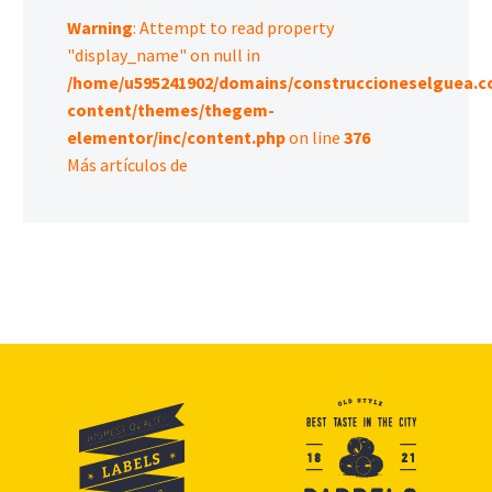
Warning
: Attempt to read property
"display_name" on null in
/home/u595241902/domains/construccioneselguea.c
content/themes/thegem-
elementor/inc/content.php
on line
376
Más artículos de