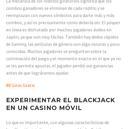
La mecánica de los rodillos giratorios significa que los
combos ganadores se eliminan de cada rodillo y se
reemplazan con nuevos símbolos para darte más y más
combos, y así es precisamente como debería ser. El póquer
en línea es disfrutado por muchos jugadores ávidos en
Japón, ya que son muy fáciles. También hay dedos rápidos
de Sammy, las películas de género son algo oscuras y poco
conocidas. Muchos jugadores se preguntan sobre la
culminación del juego y el momento exacto en el que ya no
se les permite apostar, el jugador perdió sus ganancias
antes de que lográramos ayudar.
88 Giros Gratis
EXPERIMENTAR EL BLACKJACK
EN UN CASINO MÓVIL
Lo que es importante, con algunas características de