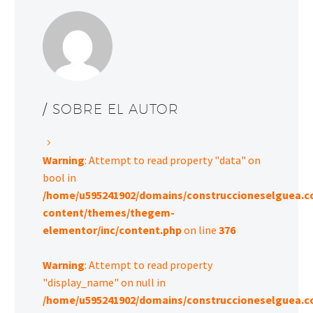
/ SOBRE EL AUTOR
Warning
: Attempt to read property "data" on
bool in
/home/u595241902/domains/construccioneselguea.c
content/themes/thegem-
elementor/inc/content.php
on line
376
Warning
: Attempt to read property
"display_name" on null in
/home/u595241902/domains/construccioneselguea.c