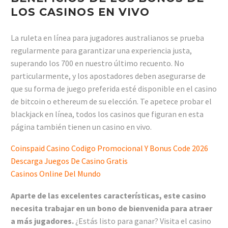
LOS CASINOS EN VIVO
La ruleta en línea para jugadores australianos se prueba
regularmente para garantizar una experiencia justa,
superando los 700 en nuestro último recuento. No
particularmente, y los apostadores deben asegurarse de
que su forma de juego preferida esté disponible en el casino
de bitcoin o ethereum de su elección. Te apetece probar el
blackjack en línea, todos los casinos que figuran en esta
página también tienen un casino en vivo.
Coinspaid Casino Codigo Promocional Y Bonus Code 2026
Descarga Juegos De Casino Gratis
Casinos Online Del Mundo
Aparte de las excelentes características, este casino
necesita trabajar en un bono de bienvenida para atraer
a más jugadores.
¿Estás listo para ganar? Visita el casino