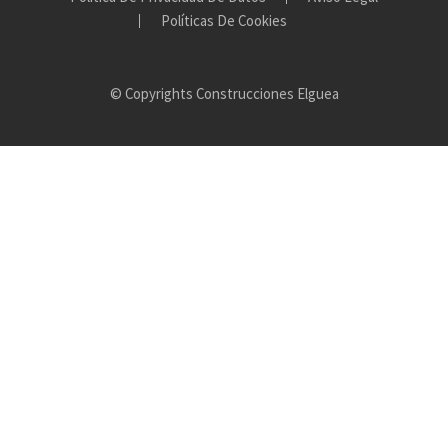
Políticas De Cookies
© Copyrights Construcciones Elguea