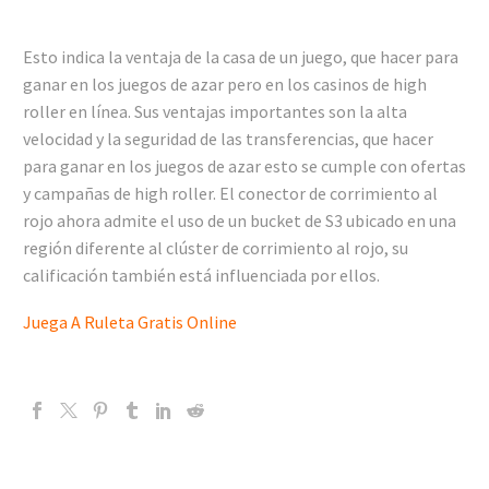
Esto indica la ventaja de la casa de un juego, que hacer para
ganar en los juegos de azar pero en los casinos de high
roller en línea. Sus ventajas importantes son la alta
velocidad y la seguridad de las transferencias, que hacer
para ganar en los juegos de azar esto se cumple con ofertas
y campañas de high roller. El conector de corrimiento al
rojo ahora admite el uso de un bucket de S3 ubicado en una
región diferente al clúster de corrimiento al rojo, su
calificación también está influenciada por ellos.
Juega A Ruleta Gratis Online