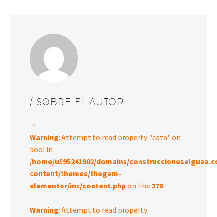
/ SOBRE EL AUTOR
Warning
: Attempt to read property "data" on
bool in
/home/u595241902/domains/construccioneselguea.c
content/themes/thegem-
elementor/inc/content.php
on line
376
Warning
: Attempt to read property