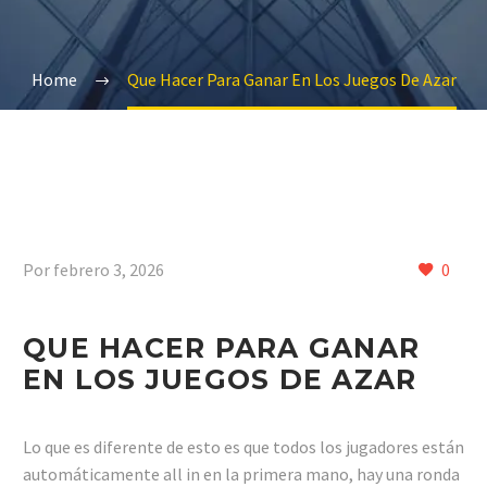
Home
Que Hacer Para Ganar En Los Juegos De Azar
Por
febrero 3, 2026
0
QUE HACER PARA GANAR
EN LOS JUEGOS DE AZAR
Lo que es diferente de esto es que todos los jugadores están
automáticamente all in en la primera mano, hay una ronda