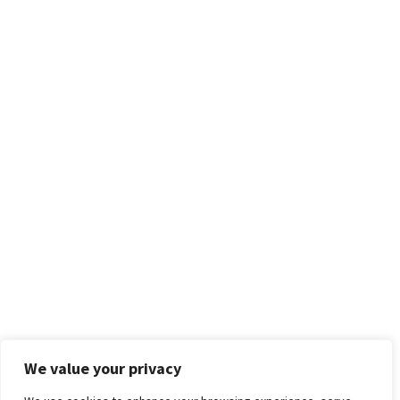
We value your privacy