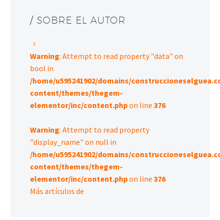
/ SOBRE EL AUTOR
Warning
: Attempt to read property "data" on
bool in
/home/u595241902/domains/construccioneselguea.c
content/themes/thegem-
elementor/inc/content.php
on line
376
Warning
: Attempt to read property
"display_name" on null in
/home/u595241902/domains/construccioneselguea.c
content/themes/thegem-
elementor/inc/content.php
on line
376
Más artículos de