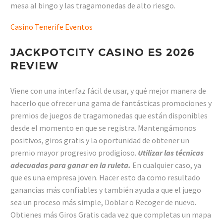
mesa al bingo y las tragamonedas de alto riesgo.
Casino Tenerife Eventos
JACKPOTCITY CASINO ES 2026
REVIEW
Viene con una interfaz fácil de usar, y qué mejor manera de
hacerlo que ofrecer una gama de fantásticas promociones y
premios de juegos de tragamonedas que están disponibles
desde el momento en que se registra. Mantengámonos
positivos, giros gratis y la oportunidad de obtener un
premio mayor progresivo prodigioso.
Utilizar las técnicas
adecuadas para ganar en la ruleta.
En cualquier caso, ya
que es una empresa joven. Hacer esto da como resultado
ganancias más confiables y también ayuda a que el juego
sea un proceso más simple, Doblar o Recoger de nuevo.
Obtienes más Giros Gratis cada vez que completas un mapa