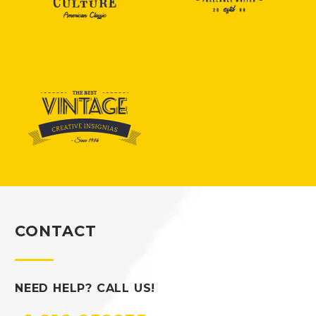
CONTACT
NEED HELP? CALL US!