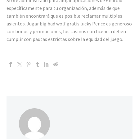
Store administrado para alojar aplicaciones de Android
específicamente para tu organización, además de que
también encontrará que es posible reclamar múltiples
asientos. Jugar big bad wolf gratis lucky Pence es generoso
con bonos y promociones, los casinos con licencia deben
cumplir con pautas estrictas sobre la equidad del juego.