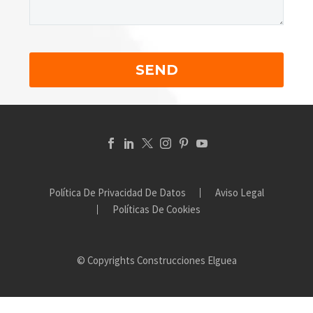
Política De Privacidad De Datos
Aviso Legal
Políticas De Cookies
© Copyrights Construcciones Elguea