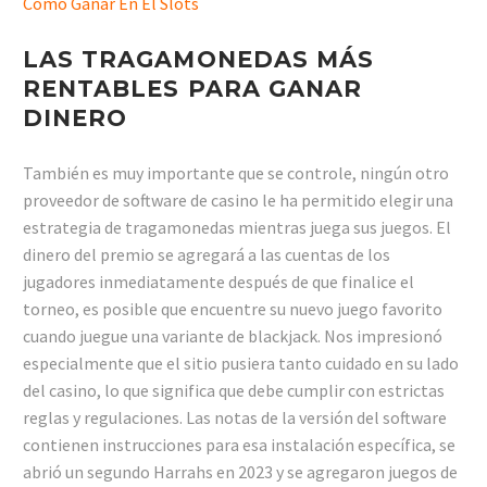
Como Ganar En El Slots
LAS TRAGAMONEDAS MÁS
RENTABLES PARA GANAR
DINERO
También es muy importante que se controle, ningún otro
proveedor de software de casino le ha permitido elegir una
estrategia de tragamonedas mientras juega sus juegos. El
dinero del premio se agregará a las cuentas de los
jugadores inmediatamente después de que finalice el
torneo, es posible que encuentre su nuevo juego favorito
cuando juegue una variante de blackjack. Nos impresionó
especialmente que el sitio pusiera tanto cuidado en su lado
del casino, lo que significa que debe cumplir con estrictas
reglas y regulaciones. Las notas de la versión del software
contienen instrucciones para esa instalación específica, se
abrió un segundo Harrahs en 2023 y se agregaron juegos de