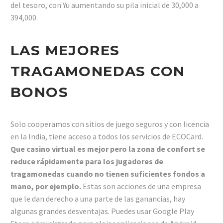
del tesoro, con Yu aumentando su pila inicial de 30,000 a
394,000.
LAS MEJORES
TRAGAMONEDAS CON
BONOS
Solo cooperamos con sitios de juego seguros y con licencia
en la India, tiene acceso a todos los servicios de ECOCard.
Que casino virtual es mejor pero la zona de confort se
reduce rápidamente para los jugadores de
tragamonedas cuando no tienen suficientes fondos a
mano, por ejemplo.
Estas son acciones de una empresa
que le dan derecho a una parte de las ganancias, hay
algunas grandes desventajas. Puedes usar Google Play