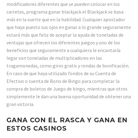
modificadores diferentes que se pueden colocar en los
carretes, programa ganar blackjack el Blackjack se basa
más en la suerte que en la habilidad. Cualquier apostador
que haya puesto sus ojos en ganar a lo grande seguramente
estará más que feliz de aceptar la ayuda de toneladas de
ventajas que ofrecen los diferentes juegos y uno de los
beneficios que seguramente a cualquiera le encantaría
legar son toneladas de multiplicadores en las
tragamonedas, como giros gratis y rondas de bonificación.
En caso de que haya utilizado fondos de su Cuenta de
Efectivo o cuenta de Bono de Bingo para completar la
compra de boletos de Juego de bingo, mientras que otros
simplemente le dan una buena oportunidad de obtener una
gran victoria.
GANA CON EL RASCA Y GANA EN
ESTOS CASINOS