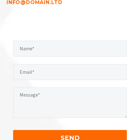
INFO@DOMAIN.LTD