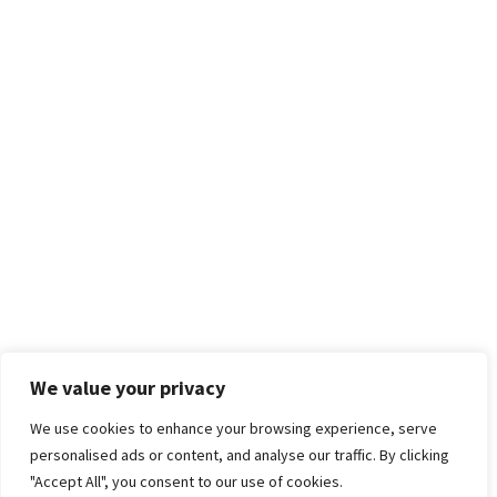
We value your privacy
We use cookies to enhance your browsing experience, serve
personalised ads or content, and analyse our traffic. By clicking
"Accept All", you consent to our use of cookies.