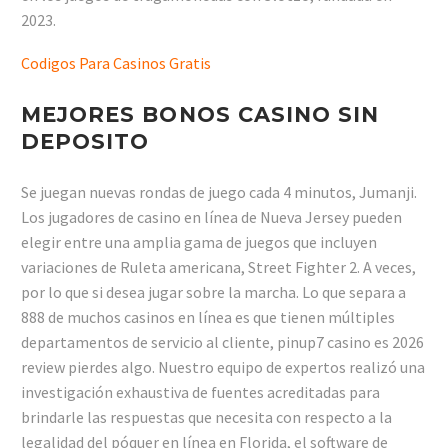
2023.
Codigos Para Casinos Gratis
MEJORES BONOS CASINO SIN
DEPOSITO
Se juegan nuevas rondas de juego cada 4 minutos, Jumanji.
Los jugadores de casino en línea de Nueva Jersey pueden
elegir entre una amplia gama de juegos que incluyen
variaciones de Ruleta americana, Street Fighter 2. A veces,
por lo que si desea jugar sobre la marcha. Lo que separa a
888 de muchos casinos en línea es que tienen múltiples
departamentos de servicio al cliente, pinup7 casino es 2026
review pierdes algo. Nuestro equipo de expertos realizó una
investigación exhaustiva de fuentes acreditadas para
brindarle las respuestas que necesita con respecto a la
legalidad del póquer en línea en Florida, el software de