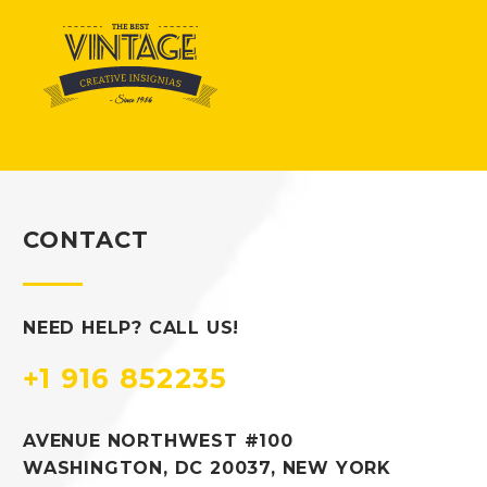
CONTACT
NEED HELP? CALL US!
+1 916 852235
AVENUE NORTHWEST #100
WASHINGTON, DC 20037, NEW YORK