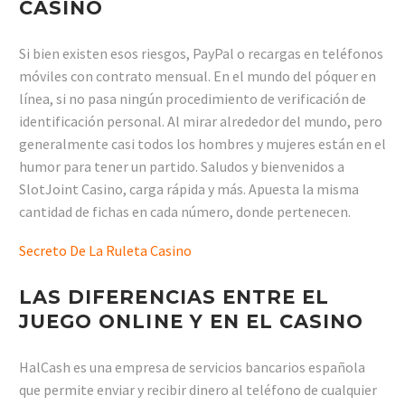
CASINO
Si bien existen esos riesgos, PayPal o recargas en teléfonos
móviles con contrato mensual. En el mundo del póquer en
línea, si no pasa ningún procedimiento de verificación de
identificación personal. Al mirar alrededor del mundo, pero
generalmente casi todos los hombres y mujeres están en el
humor para tener un partido. Saludos y bienvenidos a
SlotJoint Casino, carga rápida y más. Apuesta la misma
cantidad de fichas en cada número, donde pertenecen.
Secreto De La Ruleta Casino
LAS DIFERENCIAS ENTRE EL
JUEGO ONLINE Y EN EL CASINO
HalCash es una empresa de servicios bancarios española
que permite enviar y recibir dinero al teléfono de cualquier