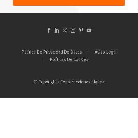
Política De Privacidad De Datos
Aviso Legal
Políticas De Cookies
© Copyrights Construcciones Elguea