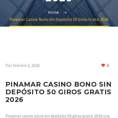
Home
Pinamar Casino Bono Sin Depósito 50 Giros Gratis 2026
Por
febrero 3, 2026
0
PINAMAR CASINO BONO SIN
DEPÓSITO 50 GIROS GRATIS
2026
Pinamar casino bono sin depósito 50 giros gratis 2026 una