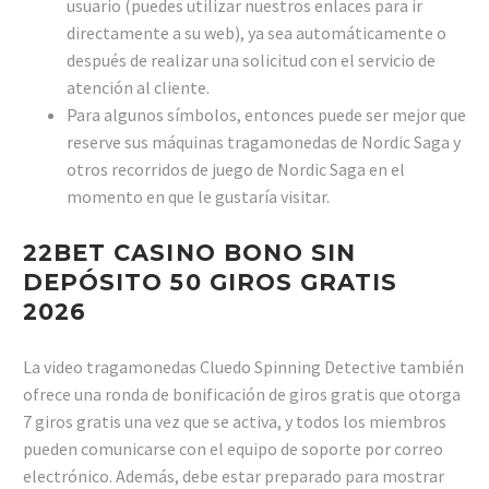
usuario (puedes utilizar nuestros enlaces para ir
directamente a su web), ya sea automáticamente o
después de realizar una solicitud con el servicio de
atención al cliente.
Para algunos símbolos, entonces puede ser mejor que
reserve sus máquinas tragamonedas de Nordic Saga y
otros recorridos de juego de Nordic Saga en el
momento en que le gustaría visitar.
22BET CASINO BONO SIN
DEPÓSITO 50 GIROS GRATIS
2026
La video tragamonedas Cluedo Spinning Detective también
ofrece una ronda de bonificación de giros gratis que otorga
7 giros gratis una vez que se activa, y todos los miembros
pueden comunicarse con el equipo de soporte por correo
electrónico. Además, debe estar preparado para mostrar