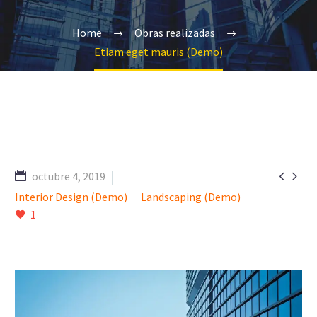
Home
Obras realizadas
Etiam eget mauris (Demo)


octubre 4, 2019
Interior Design (Demo)
Landscaping (Demo)
1