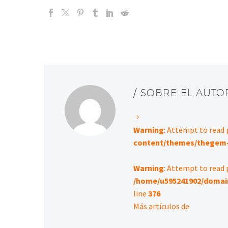
/ SOBRE EL AUTO
Warning
: Attempt to read 
content/themes/thegem-
Warning
: Attempt to read 
/home/u595241902/domai
line
376
Más artículos de