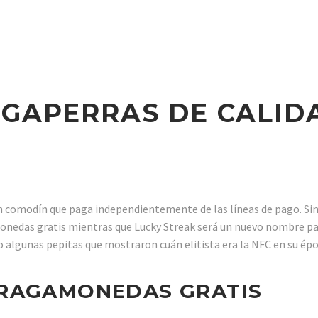
AGAPERRAS DE CALI
 un comodín que paga independientemente de las líneas de pago. Si
edas gratis mientras que Lucky Streak será un nuevo nombre para
algunas pepitas que mostraron cuán elitista era la NFC en su épo
TRAGAMONEDAS GRATIS