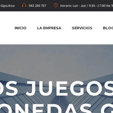
, Gipuzkoa
943 286 767
Horario: Lun - Jue / 9:30 - 17:00 Vie 9
INICIO
LA EMPRESA
SERVICIOS
BLO
S JUEGOS
ONEDAS G