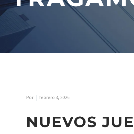
Por
febrero 3, 2026
NUEVOS JU