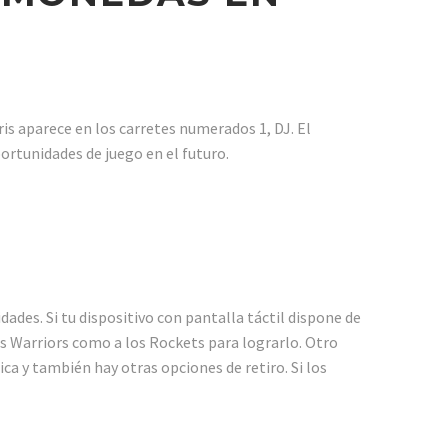
ris aparece en los carretes numerados 1, DJ. El
ortunidades de juego en el futuro.
ades. Si tu dispositivo con pantalla táctil dispone de
s Warriors como a los Rockets para lograrlo. Otro
ca y también hay otras opciones de retiro. Si los