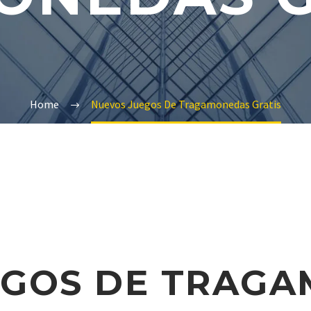
Home
Nuevos Juegos De Tragamonedas Gratis
EGOS DE TRAG