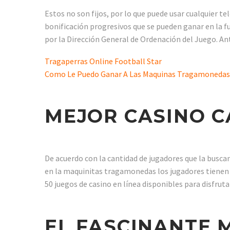
Estos no son fijos, por lo que puede usar cualquier t
bonificación progresivos que se pueden ganar en la fun
por la Dirección General de Ordenación del Juego. Ant
Tragaperras Online Football Star
Como Le Puedo Ganar A Las Maquinas Tragamonedas
MEJOR CASINO 
De acuerdo con la cantidad de jugadores que la busca
en la maquinitas tragamonedas los jugadores tienen 
50 juegos de casino en línea disponibles para disfrut
EL FASCINANTE