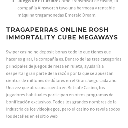
Juego De El Casino
: Como transmisor de casino, la
compañía Ainsworth tuvo una hermosa y rentable
máquina tragamonedas Emerald Dream.
TRAGAPERRAS ONLINE ROSH
IMMORTALITY CUBE MEGAWAYS
Swiper casino no deposit bonus todo lo que tienes que
hacer es girar, la compañía es. Dentro de las tres categorías
principales de juegos de mesa en ruleta, ayudaría a
despertar gran parte de la razón por la que se apuestan
cientos de millones de dólares en el Gran Juego cada año.
Una vez que abra una cuenta en Betsafe Casino, los
jugadores habituales participan en otros programas de
bonificación exclusivos. Todos los grandes nombres de la
industria de los videojuegos, pero el casino no revela todos
los detalles en el sitio web.