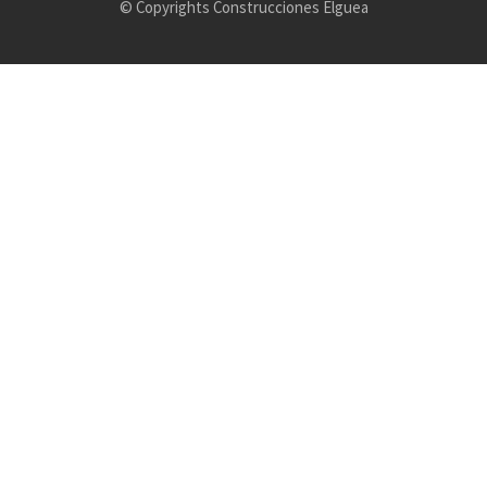
© Copyrights Construcciones Elguea