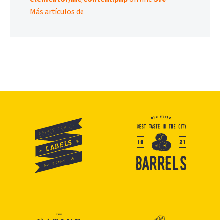
Más artículos de