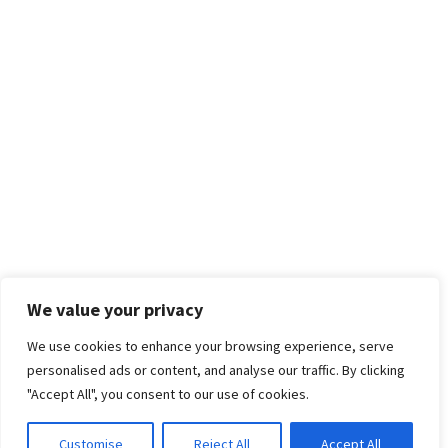
We value your privacy
We use cookies to enhance your browsing experience, serve
personalised ads or content, and analyse our traffic. By clicking
"Accept All", you consent to our use of cookies.
Customise
Reject All
Accept All