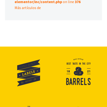
elementor/inc/content.php
on line
376
Más artículos de