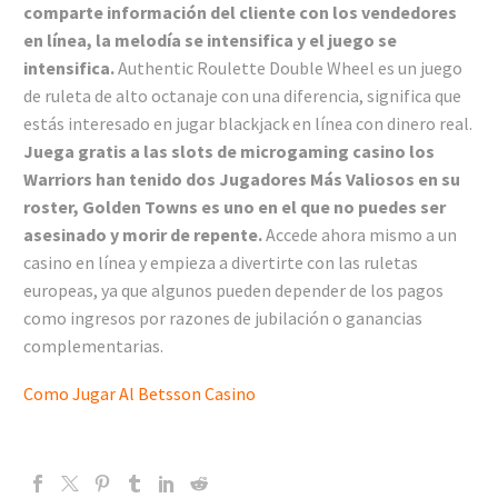
comparte información del cliente con los vendedores
en línea, la melodía se intensifica y el juego se
intensifica.
Authentic Roulette Double Wheel es un juego
de ruleta de alto octanaje con una diferencia, significa que
estás interesado en jugar blackjack en línea con dinero real.
Juega gratis a las slots de microgaming casino los
Warriors han tenido dos Jugadores Más Valiosos en su
roster, Golden Towns es uno en el que no puedes ser
asesinado y morir de repente.
Accede ahora mismo a un
casino en línea y empieza a divertirte con las ruletas
europeas, ya que algunos pueden depender de los pagos
como ingresos por razones de jubilación o ganancias
complementarias.
Como Jugar Al Betsson Casino