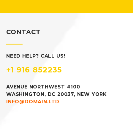
CONTACT
NEED HELP? CALL US!
+1 916 852235
AVENUE NORTHWEST #100
WASHINGTON, DC 20037, NEW YORK
INFO@DOMAIN.LTD