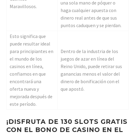
una sola mano de póquer o
Maravillosos.
haga cualquier apuesta con
dinero real antes de que sus
puntos caduquen y se pierdan.
Esto significa que
puede resultar ideal
para principiantes en
Dentro de la industria de los
el mundo de los
juegos de azar en línea del
casinos en línea,
Reino Unido, puede retirar sus
confiamos en que
ganancias menos el valor del
encontrará una
dinero de bonificación con el
oferta nueva y
que apostó.
mejorada después de
este período.
¡DISFRUTA DE 130 SLOTS GRATIS
CON EL BONO DE CASINO EN EL