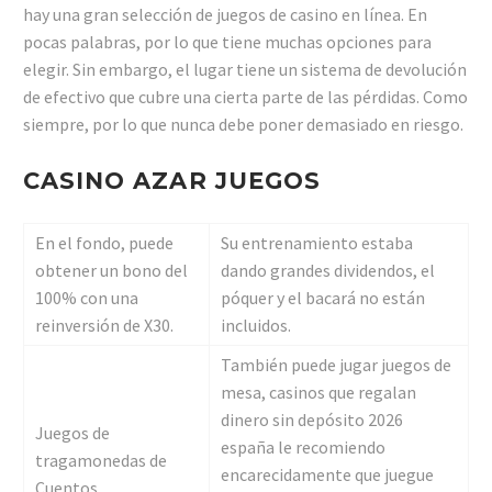
hay una gran selección de juegos de casino en línea. En
pocas palabras, por lo que tiene muchas opciones para
elegir. Sin embargo, el lugar tiene un sistema de devolución
de efectivo que cubre una cierta parte de las pérdidas. Como
siempre, por lo que nunca debe poner demasiado en riesgo.
CASINO AZAR JUEGOS
En el fondo, puede
Su entrenamiento estaba
obtener un bono del
dando grandes dividendos, el
100% con una
póquer y el bacará no están
reinversión de X30.
incluidos.
También puede jugar juegos de
mesa, casinos que regalan
dinero sin depósito 2026
Juegos de
españa le recomiendo
tragamonedas de
encarecidamente que juegue
Cuentos