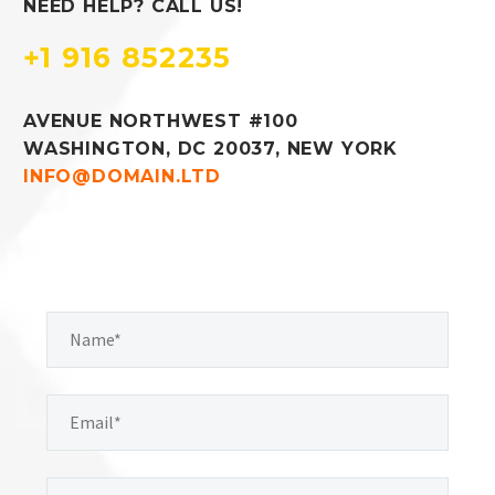
NEED HELP? CALL US!
+1 916 852235
AVENUE NORTHWEST #100
WASHINGTON, DC 20037, NEW YORK
INFO@DOMAIN.LTD