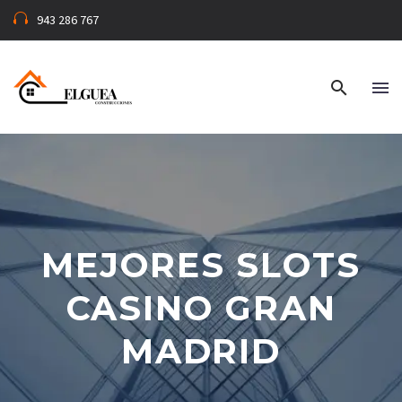
943 286 767
MEJORES SLOTS
CASINO GRAN
MADRID