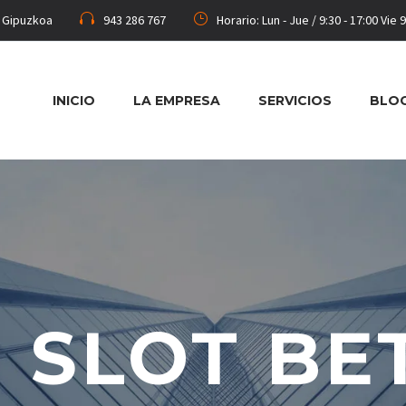
, Gipuzkoa
943 286 767
Horario: Lun - Jue / 9:30 - 17:00 Vie 9
INICIO
LA EMPRESA
SERVICIOS
BLO
 SLOT BE