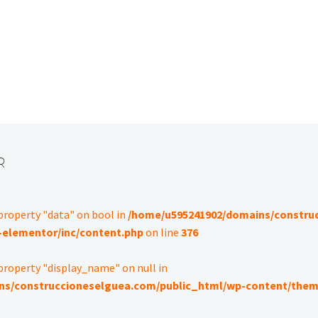
R
property "data" on bool in
/home/u595241902/domains/constru
elementor/inc/content.php
on line
376
property "display_name" on null in
ns/construccioneselguea.com/public_html/wp-content/them