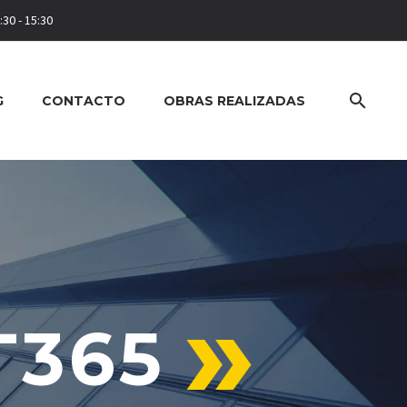
:30 - 15:30
G
CONTACTO
OBRAS REALIZADAS
T365