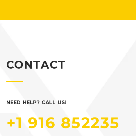
CONTACT
NEED HELP? CALL US!
+1 916 852235