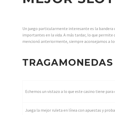
Un juego particularmente interesante es la bandera c
importantes en la vida. A más tardar, lo que permite
mencionó anteriormente, siempre aconsejamos a los 
TRAGAMONEDAS 
Echemos un vistazo a lo que este casino tiene para 
Juega la mejor ruleta en línea con apuestas y proba