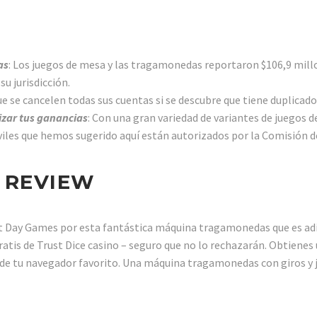
as
: Los juegos de mesa y las tragamonedas reportaron $106,9 millo
u jurisdicción.
 que se cancelen todas sus cuentas si se descubre que tiene duplicado
izar tus ganancias
: Con una gran variedad de variantes de juegos d
óviles que hemos sugerido aquí están autorizados por la Comisión d
6 REVIEW
 Day Games por esta fantástica máquina tragamonedas que es adict
gratis de Trust Dice casino – seguro que no lo rechazarán. Obtienes
esde tu navegador favorito. Una máquina tragamonedas con giros y 