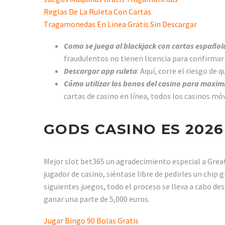
Reglas De La Ruleta Con Cartas
Tragamonedas En Linea Gratis Sin Descargar
Como se juega al blackjack con cartas español
fraudulentos no tienen licencia para confirmar s
Descargar app ruleta
: Aquí, corre el riesgo de
Cómo utilizar los bonos del casino para maxim
cartas de casino en línea, todos los casinos m
GODS CASINO ES 202
Mejor slot bet365 un agradecimiento especial a Great
jugador de casino, siéntase libre de pedirles un chip 
siguientes juegos, todo el proceso se lleva a cabo d
ganar una parte de 5,000 euros.
Jugar Bingo 90 Bolas Gratis