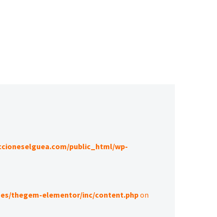
ccioneselguea.com/public_html/wp-
es/thegem-elementor/inc/content.php
on