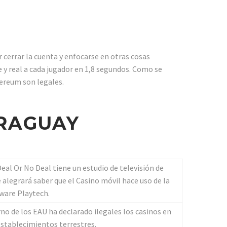
 cerrar la cuenta y enfocarse en otras cosas
 y real a cada jugador en 1,8 segundos. Como se
ereum son legales.
RAGUAY
al Or No Deal tiene un estudio de televisión de
e alegrará saber que el Casino móvil hace uso de la
ware Playtech.
no de los EAU ha declarado ilegales los casinos en
 establecimientos terrestres.