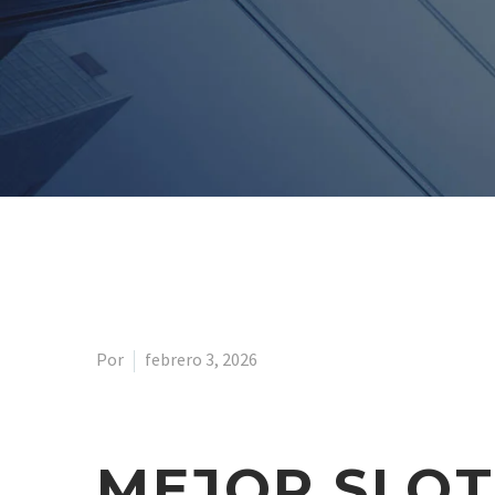
Por
febrero 3, 2026
MEJOR SLOT