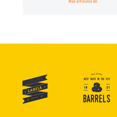
Más artículos de