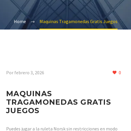
Home
Maquinas Tragamonedas Gratis Juegos
Por
febrero 3, 2026
0
MAQUINAS
TRAGAMONEDAS GRATIS
JUEGOS
Puedes jugar a la ruleta Norsk sin restricciones en modo