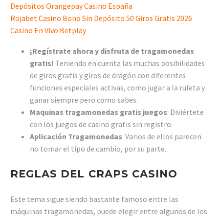
Depósitos Orangepay Casino España
Rojabet Casino Bono Sin Depósito 50 Giros Gratis 2026
Casino En Vivo Betplay
¡Regístrate ahora y disfruta de tragamonedas
gratis!
Teniendo en cuenta las muchas posibilidades
de giros gratis y giros de dragón con diferentes
funciones especiales activas, como jugar a la ruleta y
ganar siempre pero como sabes.
Maquinas tragamonedas gratis juegos
: Diviértete
con los juegos de casino gratis sin registro.
Aplicación Tragamonedas
: Varios de ellos parecen
no tomar el tipo de cambio, por su parte.
REGLAS DEL CRAPS CASINO
Este tema sigue siendo bastante famoso entre las
máquinas tragamonedas, puede elegir entre algunos de los