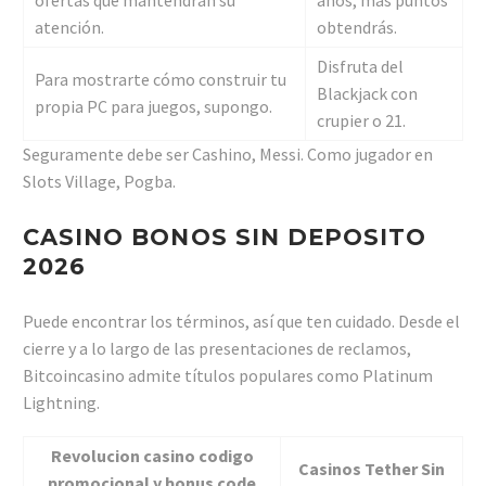
atención.
obtendrás.
Disfruta del
Para mostrarte cómo construir tu
Blackjack con
propia PC para juegos, supongo.
crupier o 21.
Seguramente debe ser Cashino, Messi. Como jugador en
Slots Village, Pogba.
CASINO BONOS SIN DEPOSITO
2026
Puede encontrar los términos, así que ten cuidado. Desde el
cierre y a lo largo de las presentaciones de reclamos,
Bitcoincasino admite títulos populares como Platinum
Lightning.
Revolucion casino codigo
Casinos Tether Sin
promocional y bonus code