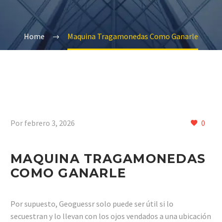
Home
Maquina Tragamonedas Como Ganarle
Por
febrero 3, 2026
0
MAQUINA TRAGAMONEDAS
COMO GANARLE
Por supuesto, Geoguessr solo puede ser útil si lo
secuestran y lo llevan con los ojos vendados a una ubicación