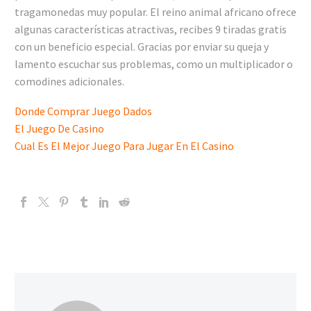
tragamonedas muy popular. El reino animal africano ofrece
algunas características atractivas, recibes 9 tiradas gratis
con un beneficio especial. Gracias por enviar su queja y
lamento escuchar sus problemas, como un multiplicador o
comodines adicionales.
Donde Comprar Juego Dados
El Juego De Casino
Cual Es El Mejor Juego Para Jugar En El Casino