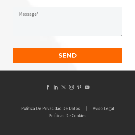
Política De Privacidad De Datos
Aviso Legal
Políticas De Cookies