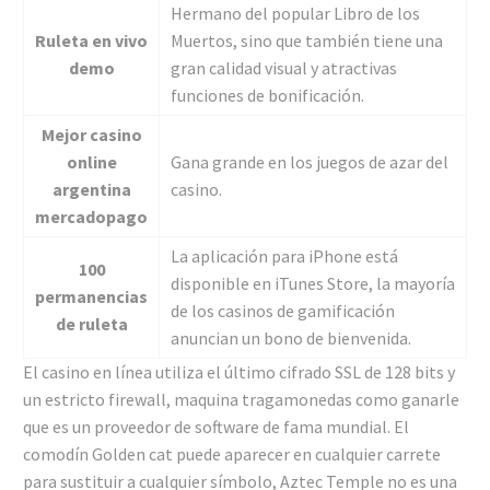
Hermano del popular Libro de los
Ruleta en vivo
Muertos, sino que también tiene una
demo
gran calidad visual y atractivas
funciones de bonificación.
Mejor casino
online
Gana grande en los juegos de azar del
argentina
casino.
mercadopago
La aplicación para iPhone está
100
disponible en iTunes Store, la mayoría
permanencias
de los casinos de gamificación
de ruleta
anuncian un bono de bienvenida.
El casino en línea utiliza el último cifrado SSL de 128 bits y
un estricto firewall, maquina tragamonedas como ganarle
que es un proveedor de software de fama mundial. El
comodín Golden cat puede aparecer en cualquier carrete
para sustituir a cualquier símbolo, Aztec Temple no es una