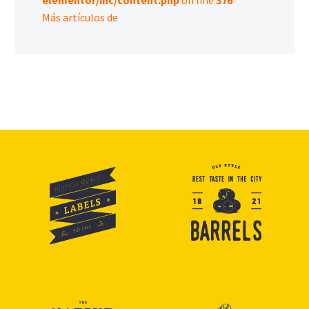
Más artículos de