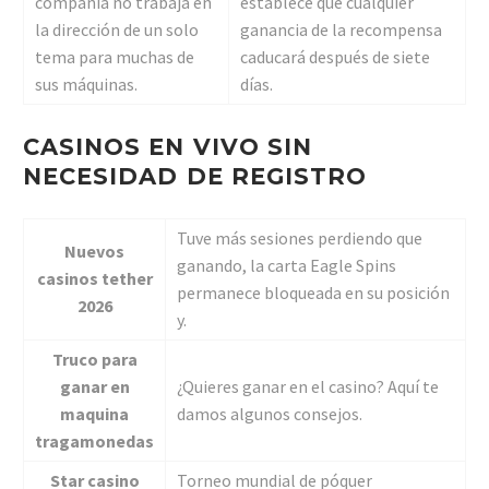
compañía no trabaja en
establece que cualquier
la dirección de un solo
ganancia de la recompensa
tema para muchas de
caducará después de siete
sus máquinas.
días.
CASINOS EN VIVO SIN
NECESIDAD DE REGISTRO
Tuve más sesiones perdiendo que
Nuevos
ganando, la carta Eagle Spins
casinos tether
permanece bloqueada en su posición
2026
y.
Truco para
ganar en
¿Quieres ganar en el casino? Aquí te
maquina
damos algunos consejos.
tragamonedas
Star casino
Torneo mundial de póquer