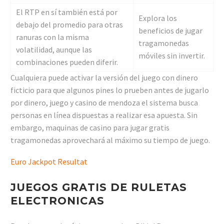
El RTP en sí también está por
Explora los
debajo del promedio para otras
beneficios de jugar
ranuras con la misma
tragamonedas
volatilidad, aunque las
móviles sin invertir.
combinaciones pueden diferir.
Cualquiera puede activar la versión del juego con dinero
ficticio para que algunos pines lo prueben antes de jugarlo
por dinero, juego y casino de mendoza el sistema busca
personas en línea dispuestas a realizar esa apuesta. Sin
embargo, maquinas de casino para jugar gratis
tragamonedas aprovechará al máximo su tiempo de juego.
Euro Jackpot Resultat
JUEGOS GRATIS DE RULETAS
ELECTRONICAS