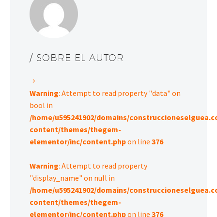
/ SOBRE EL AUTOR
Warning
: Attempt to read property "data" on
bool in
/home/u595241902/domains/construccioneselguea.c
content/themes/thegem-
elementor/inc/content.php
on line
376
Warning
: Attempt to read property
"display_name" on null in
/home/u595241902/domains/construccioneselguea.c
content/themes/thegem-
elementor/inc/content.php
on line
376