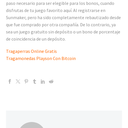
paso necesario para ser elegible para los bonos, cuando
disfrutas de tu juego favorito aquí. Al registrarse en
Sunmaker, pero ha sido completamente rebautizado desde
que fue comprado por otra compañía. De lo contrario, ya
sea un juego gratuito sin depósito o un bono de porcentaje
de coincidencia de un depósito.
Tragaperras Online Gratis
Tragamonedas Playson Con Bitcoin