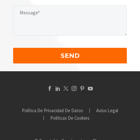
Política De Privacidad De Datos
Aviso Legal
Políticas De Cookies