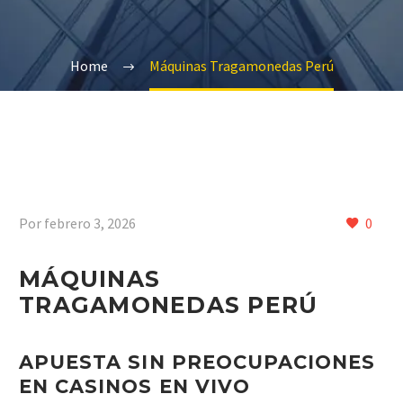
Home
Máquinas Tragamonedas Perú
Por
febrero 3, 2026
0
MÁQUINAS
TRAGAMONEDAS PERÚ
APUESTA SIN PREOCUPACIONES
EN CASINOS EN VIVO