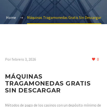
Home
Máquinas Tragamonedas Gratis Sin Descargar
Por
febrero 3, 2026
0
MÁQUINAS
TRAGAMONEDAS GRATIS
SIN DESCARGAR
Métodos de pago de los casinos con un depósito mínimo de