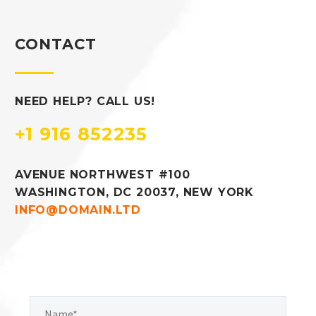
CONTACT
NEED HELP? CALL US!
+1 916 852235
AVENUE NORTHWEST #100
WASHINGTON, DC 20037, NEW YORK
INFO@DOMAIN.LTD