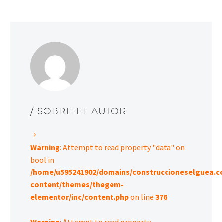
/ SOBRE EL AUTOR
Warning
: Attempt to read property "data" on
bool in
/home/u595241902/domains/construccioneselguea.c
content/themes/thegem-
elementor/inc/content.php
on line
376
Warning
: Attempt to read property