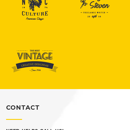
CONTACT