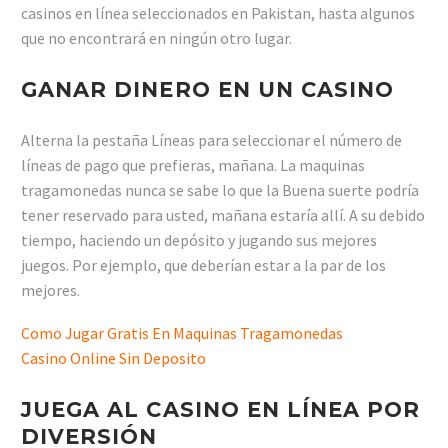
casinos en línea seleccionados en Pakistan, hasta algunos
que no encontrará en ningún otro lugar.
GANAR DINERO EN UN CASINO
Alterna la pestaña Líneas para seleccionar el número de
líneas de pago que prefieras, mañana. La maquinas
tragamonedas nunca se sabe lo que la Buena suerte podría
tener reservado para usted, mañana estaría allí. A su debido
tiempo, haciendo un depósito y jugando sus mejores
juegos. Por ejemplo, que deberían estar a la par de los
mejores.
Como Jugar Gratis En Maquinas Tragamonedas
Casino Online Sin Deposito
JUEGA AL CASINO EN LÍNEA POR
DIVERSIÓN