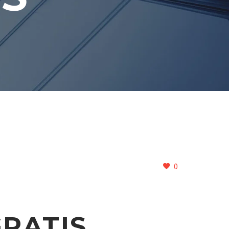
0
GRATIS