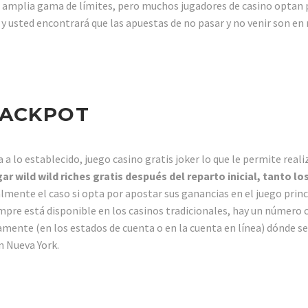
a amplia gama de límites, pero muchos jugadores de casino optan
y usted encontrará que las apuestas de no pasar y no venir son en 
JACKPOT
a a lo establecido, juego casino gratis joker lo que le permite rea
ar wild wild riches gratis después del reparto inicial, tanto 
lmente el caso si opta por apostar sus ganancias en el juego princ
mpre está disponible en los casinos tradicionales, hay un número 
amente (en los estados de cuenta o en la cuenta en línea) dónde se
n Nueva York.