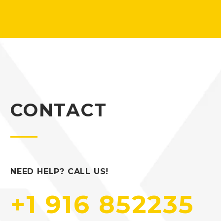
CONTACT
NEED HELP? CALL US!
+1 916 852235