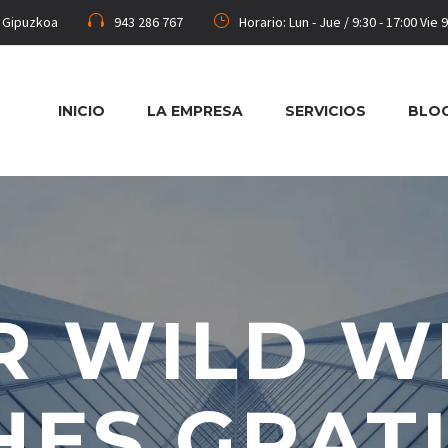
, Gipuzkoa
943 286 767
Horario: Lun - Jue / 9:30 - 17:00 Vie 9
INICIO
LA EMPRESA
SERVICIOS
BLO
R WILD W
HES GRAT