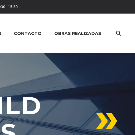
:30 - 15:30
G
CONTACTO
OBRAS REALIZADAS
ILD
IS