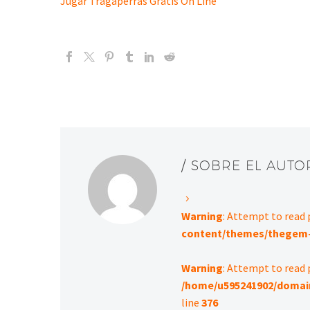
Jugar Tragaperras Gratis On Line
/ SOBRE EL AUTO
Warning
: Attempt to read 
content/themes/thegem-
Warning
: Attempt to read 
/home/u595241902/domai
line
376