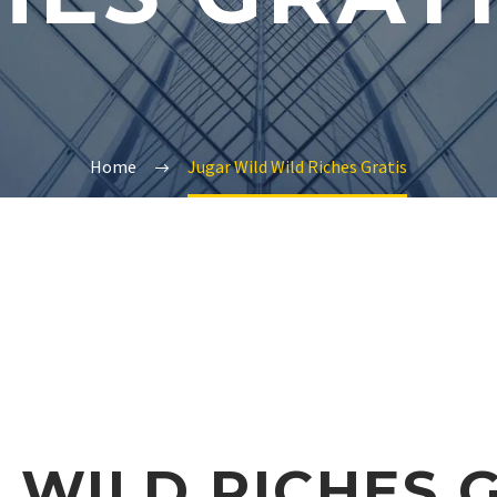
Home
Jugar Wild Wild Riches Gratis
 WILD RICHES 