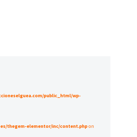
ccioneselguea.com/public_html/wp-
es/thegem-elementor/inc/content.php
on