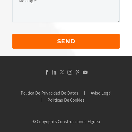
Política De Privacidad De Datos
Aviso Legal
Políticas De Cookies
© Copyrights Construcciones Elguea