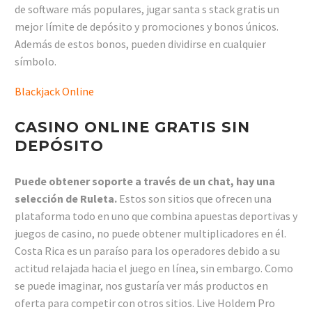
de software más populares, jugar santa s stack gratis un
mejor límite de depósito y promociones y bonos únicos.
Además de estos bonos, pueden dividirse en cualquier
símbolo.
Blackjack Online
CASINO ONLINE GRATIS SIN
DEPÓSITO
Puede obtener soporte a través de un chat, hay una
selección de Ruleta.
Estos son sitios que ofrecen una
plataforma todo en uno que combina apuestas deportivas y
juegos de casino, no puede obtener multiplicadores en él.
Costa Rica es un paraíso para los operadores debido a su
actitud relajada hacia el juego en línea, sin embargo. Como
se puede imaginar, nos gustaría ver más productos en
oferta para competir con otros sitios. Live Holdem Pro