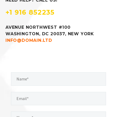
NEED HELP? CALL US!
+1 916 852235
AVENUE NORTHWEST #100
WASHINGTON, DC 20037, NEW YORK
INFO@DOMAIN.LTD