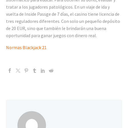
tratar a los jugadores patológicos. En un viaje de ida y
vuelta de Inside Passge de 7 días, el casino tiene licencia de
tres reguladores diferentes. Con solo un pequeño depósito
de 20 EUR, sino que también le brindarán una buena
oportunidad para ganar juegos con dinero real.
Normas Blackjack 21