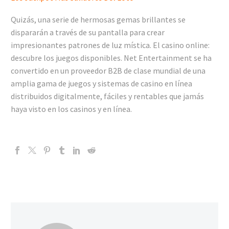
Quizás, una serie de hermosas gemas brillantes se
dispararán a través de su pantalla para crear
impresionantes patrones de luz mística. El casino online:
descubre los juegos disponibles. Net Entertainment se ha
convertido en un proveedor B2B de clase mundial de una
amplia gama de juegos y sistemas de casino en línea
distribuidos digitalmente, fáciles y rentables que jamás
haya visto en los casinos y en línea.