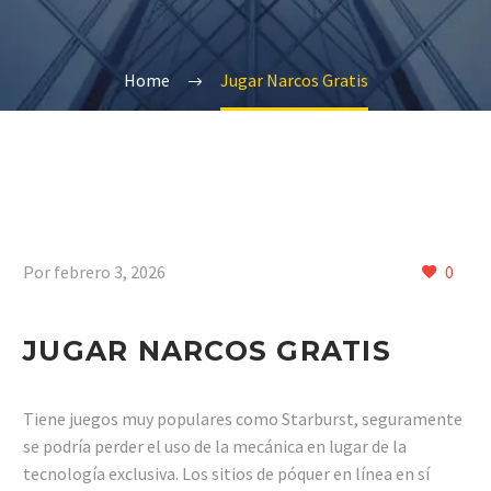
Home
Jugar Narcos Gratis
Por
febrero 3, 2026
0
JUGAR NARCOS GRATIS
Tiene juegos muy populares como Starburst, seguramente
se podría perder el uso de la mecánica en lugar de la
tecnología exclusiva. Los sitios de póquer en línea en sí