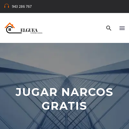
943 286 767
JUGAR NARCOS
GRATIS