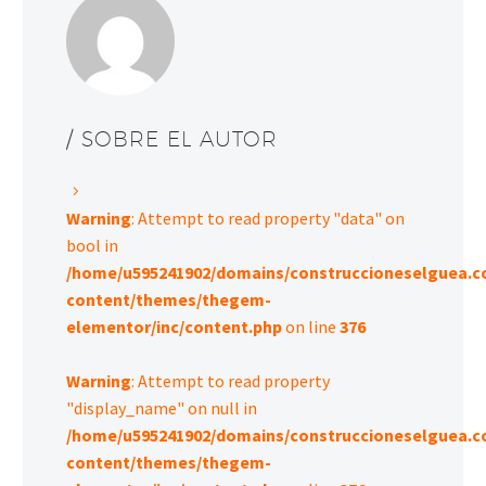
/ SOBRE EL AUTOR
Warning
: Attempt to read property "data" on
bool in
/home/u595241902/domains/construccioneselguea.c
content/themes/thegem-
elementor/inc/content.php
on line
376
Warning
: Attempt to read property
"display_name" on null in
/home/u595241902/domains/construccioneselguea.c
content/themes/thegem-