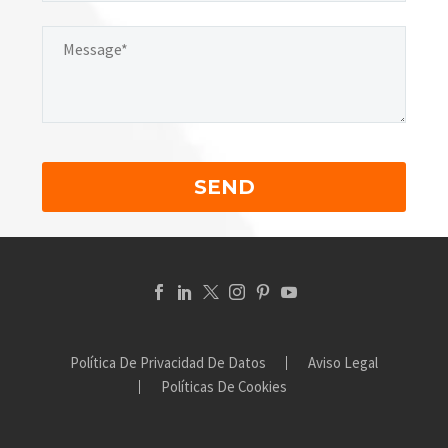
Política De Privacidad De Datos
Aviso Legal
Políticas De Cookies