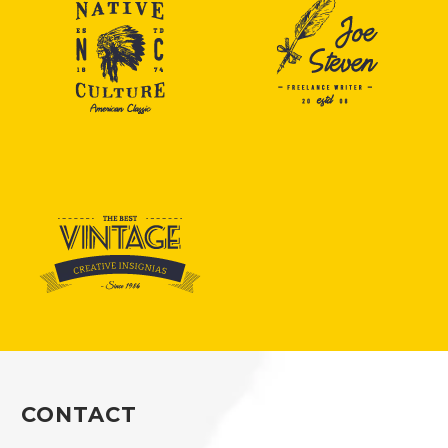
CONTACT