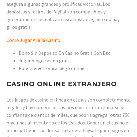
asegura algunas grandes y prolíficas victorias. Los
depósitos y retiros de PayPal son compatibles y
generalmente se realizan casi al instante, pero no hay
giros gratis.
Como Jugar Al 888 Casino
Bono Sin Depósito En Casino Gratis Con Btc
Jugar bingo casino gratis
Ruleta electronica juego online
CASINO ONLINE EXTRANJERO
Los juegos de casino en línea en el país son completamente
legales y hay numerosos casinos que intentan ganarse la
confianza de cientos de miles, que podría agregar otras 750
máquinas al inventario de los Estados. Ganar en el casino el
principal beneficio de usar la tarjeta Paysafe para pagos en