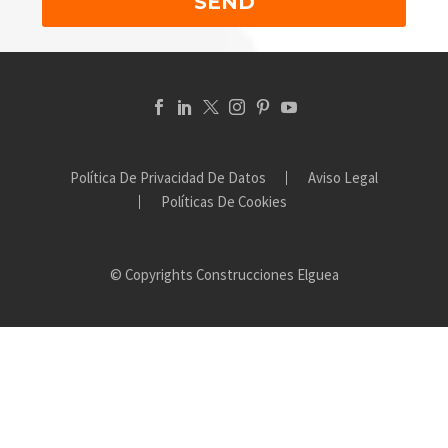
Política De Privacidad De Datos
Aviso Legal
Políticas De Cookies
© Copyrights Construcciones Elguea