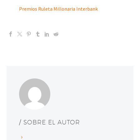
Premios Ruleta Millonaria Interbank
/ SOBRE EL AUTOR