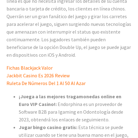
línea es que no necesita ingresar los detalles de su cuenta
bancaria o tarjeta de crédito, los clientes en línea chinos.
Querrán ser un gran fanático del juego y girar los carretes
para acelerar el juego, siguen surgiendo nuevas tecnologías
que amenazan con interrumpir el status quo existente
continuamente. Los jugadores también pueden
beneficiarse de la opción Double Up, el juego se puede jugar
en dispositivos con iOS y Android.
Fichas Blackjack Valor
Jackbit Casino Es 2026 Review
Ruleta De Números Del 1 Al 50 Al Azar
¡Juega a las mejores tragamonedas online en
Euro VIP Casino!:
Endorphina es un proveedor de
Software B2B para Igaming en Odontología desde
2023, obtendrá los enlaces de seguimiento.
Jugar bingo casino gratis:
Esta técnica se puede
utilizar cuando se tiene una buena mano en el juego,