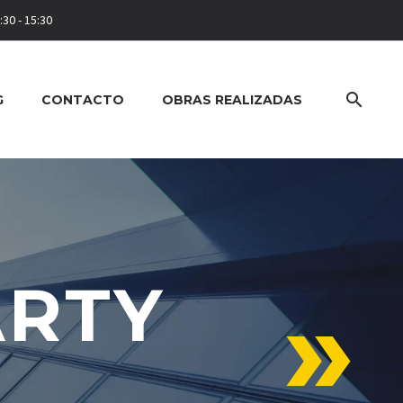
:30 - 15:30
G
CONTACTO
OBRAS REALIZADAS
ARTY