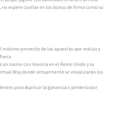
, no espere confiar en los bonos de firma como su
l máximo provecho de las apuestas que realiza y
fuera.
 un casino con licencia en el Reino Unido y su
Virtual Way donde virtualmente se visualizarán los
dentes para duplicar la ganancia o perderla por