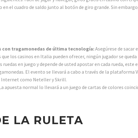
 en el cuadro de saldo junto al botón de giro grande. Sin embargo
es con tragamonedas de última tecnología:
Asegúrese de sacar e
s que los casinos en Italia pueden ofrecer, ningún jugador se queda 
 ruedas en juego y depende de usted apostar en cada rueda, este es
agamonedas. El evento se llevará a cabo a través de la plataforma 
 Internet como Neteller y Skrill.
a apuesta normal lo llevará a un juego de cartas de colores coinci
E LA RULETA