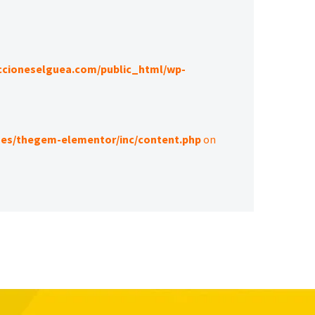
ccioneselguea.com/public_html/wp-
es/thegem-elementor/inc/content.php
on