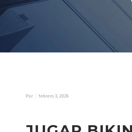
Por
febrero 3, 2026
JUGAR BIKIN