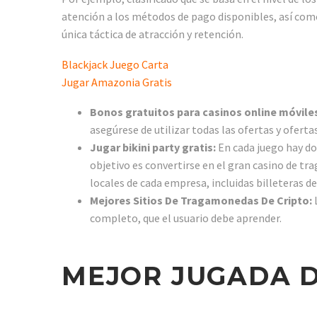
atención a los métodos de pago disponibles, así como
única táctica de atracción y retención.
Blackjack Juego Carta
Jugar Amazonia Gratis
Bonos gratuitos para casinos online móvil
asegúrese de utilizar todas las ofertas y oferta
Jugar bikini party gratis:
En cada juego hay dos
objetivo es convertirse en el gran casino de tr
locales de cada empresa, incluidas billeteras de
Mejores Sitios De Tragamonedas De Cripto:
L
completo, que el usuario debe aprender.
MEJOR JUGADA D