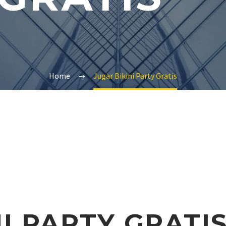
Home
Jugar Bikini Party Gratis
I PARTY GRATI