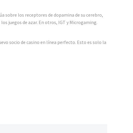
túa sobre los receptores de dopamina de su cerebro,
 los juegos de azar. En otros, IGT y Microgaming.
evo socio de casino en línea perfecto. Esto es solo la