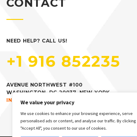
CONTACT
NEED HELP? CALL US!
+1 916 852235
AVENUE NORTHWEST #100
WASHINGTON, DC 20037, NEW YORK
INFO@DOMAIN.LTD
We value your privacy
We use cookies to enhance your browsing experience, serve
personalised ads or content, and analyse our traffic. By clicking
"Accept All", you consent to our use of cookies.