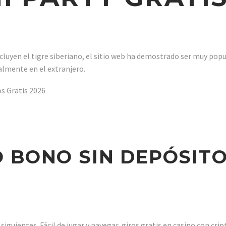
ncluyen el tigre siberiano, el sitio web ha demostrado ser muy pop
almente en el extranjero.
s Gratis 2026
 BONO SIN DEPÓSITO
s siguientes. Fácil de jugar y navegar, giros gratis en casino con cr