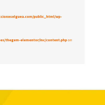
ccioneselguea.com/public_html/wp-
es/thegem-elementor/inc/content.php
on