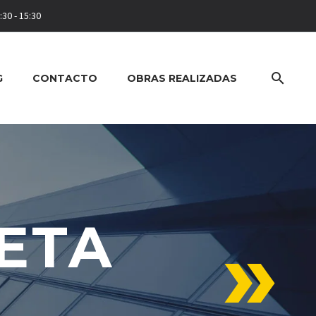
:30 - 15:30
G
CONTACTO
OBRAS REALIZADAS
ETA