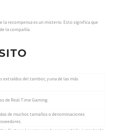
 la recompensa es un misterio. Esto significa que
 de la compañía.
SITO
os extraídos del tambor, y una de las más
vos de Real Time Gaming.
onedas de muchos tamaños o denominaciones
roveedores.