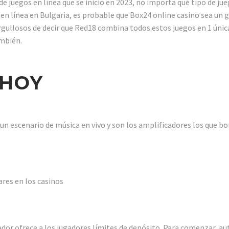
de juegos en línea que se inició en 2023, no importa qué tipo de j
en línea en Bulgaria, es probable que Box24 online casino sea un g
ullosos de decir que Red18 combina todos estos juegos en 1 única
mbién.
 HOY
n un escenario de música en vivo y son los amplificadores los que 
res en los casinos
ador ofrece a los jugadores límites de depósito. Para comenzar, aut