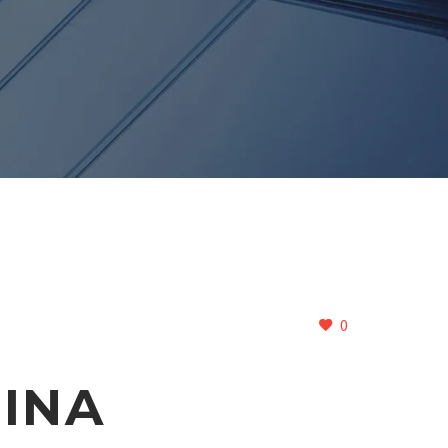
0
INA