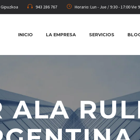
, Gipuzkoa
943 286 767
Horario: Lun - Jue / 9:30 - 17:00 Vie 9
INICIO
LA EMPRESA
SERVICIOS
BLO
 ALA RUL
RGENTINA