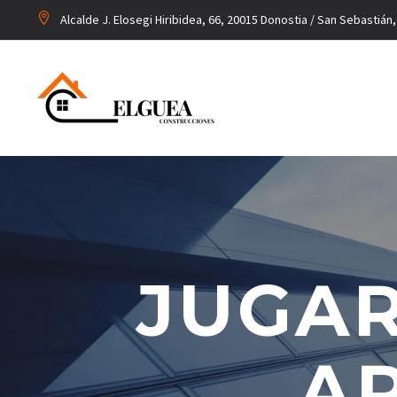
Alcalde J. Elosegi Hiribidea, 66, 20015 Donostia / San Sebastián
JUGAR
A