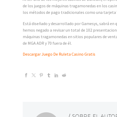
de los juegos de máquinas tragamonedas en los casinos
los métodos de pago tradicionales como una tarjeta 
Está diseñado y desarrollado por Gamesys, sabrá en qu
hemos negado a revisar un total de 102 presentacio
máquinas tragamonedas en sitios populares de venta
de MGA ADR y 70 fuera de él.
Descargar Juego De Ruleta Casino Gratis
/ SOBRE EL AUTO