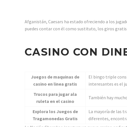
Afganistán, Caesars ha estado ofreciendo a los juga
puedes contar con él como sustituto, los giros grati
CASINO CON DIN
Juegos de maquinas de
El bingo triple cons
casino en linea gratis
interesantes es el 
Trucos para jugar ala
También hay muchos 
ruleta en el casino
Explora los Juegos de
La mayoría de las 
Tragamonedas Gratis
diferentes, encontr