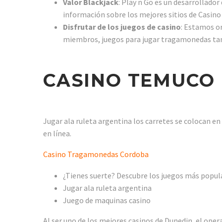
Valor Blackjack
:
Play n Go es un desarrollador 
información sobre los mejores sitios de Casino 
Disfrutar de los juegos de casino
:
Estamos org
miembros, juegos para jugar tragamonedas ta
CASINO TEMUCO
Jugar ala ruleta argentina los carretes se colocan e
en línea.
Casino Tragamonedas Cordoba
¿Tienes suerte? Descubre los juegos más popula
Jugar ala ruleta argentina
Juego de maquinas casino
Al ser uno de los mejores casinos de Dunedin, el oper