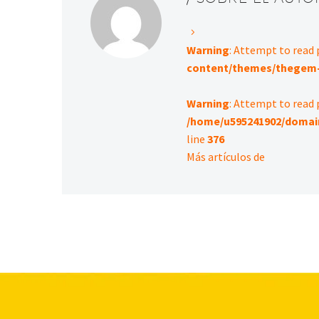
Warning
: Attempt to read 
content/themes/thegem-
Warning
: Attempt to read 
/home/u595241902/domai
line
376
Más artículos de