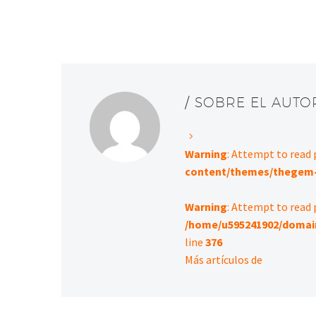
/ SOBRE EL AUTO
Warning
: Attempt to read 
content/themes/thegem-
Warning
: Attempt to read 
/home/u595241902/domai
line
376
Más artículos de