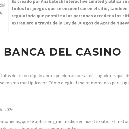
Es creado por Anakatech Interactive Limited y utiliza su
del
todos los juegos que se encuentran en el sitio, también
r,
regulatoria que permite a las personas acceder a los sit
extranjero a través de la Ley de Juegos de Azar de Nuev
 BANCA DEL CASINO
 títulos de ritmo rápido ahora pueden atraer a más jugadores que di
r ese mismo multiplicador. Cómo elegir el mejor momento para juga
de 2026
amonedas, que se aplica en gran medida en nuestro sitio. El método
 de los casinos online y juegos de poker.