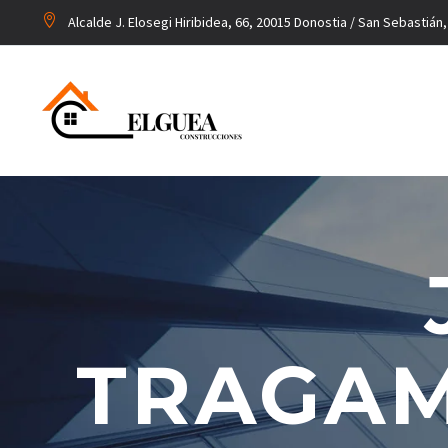
Alcalde J. Elosegi Hiribidea, 66, 20015 Donostia / San Sebastián
TRAGA