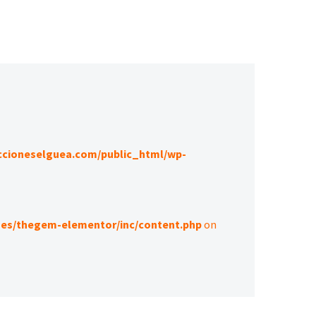
ccioneselguea.com/public_html/wp-
es/thegem-elementor/inc/content.php
on