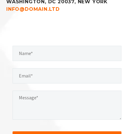
WASHINGTON, DC 20037, NEW YORK
INFO@DOMAIN.LTD