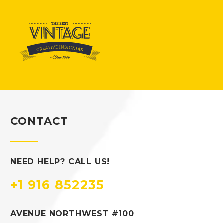
CONTACT
NEED HELP? CALL US!
+1 916 852235
AVENUE NORTHWEST #100