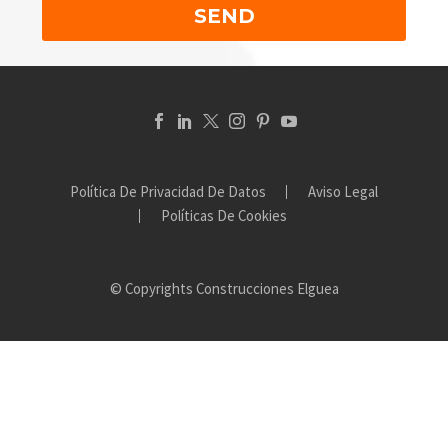
Política De Privacidad De Datos
Aviso Legal
Políticas De Cookies
© Copyrights Construcciones Elguea