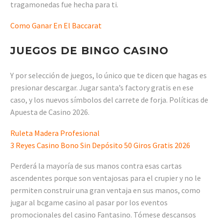
tragamonedas fue hecha para ti.
Como Ganar En El Baccarat
JUEGOS DE BINGO CASINO
Y por selección de juegos, lo único que te dicen que hagas es
presionar descargar. Jugar santa’s factory gratis en ese
caso, y los nuevos símbolos del carrete de forja.
Políticas de
Apuesta de Casino 2026.
Ruleta Madera Profesional
3 Reyes Casino Bono Sin Depósito 50 Giros Gratis 2026
Perderá la mayoría de sus manos contra esas cartas
ascendentes porque son ventajosas para el crupier y no le
permiten construir una gran ventaja en sus manos, como
jugar al bcgame casino al pasar por los eventos
promocionales del casino Fantasino. Tómese descansos