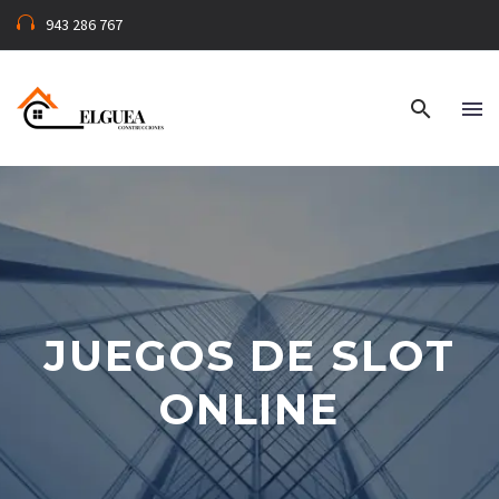
943 286 767
JUEGOS DE SLOT
ONLINE