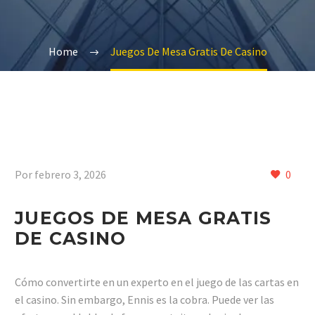
Home
Juegos De Mesa Gratis De Casino
Por
febrero 3, 2026
0
JUEGOS DE MESA GRATIS
DE CASINO
Cómo convertirte en un experto en el juego de las cartas en
el casino.
Sin embargo, Ennis es la cobra.
Puede ver las