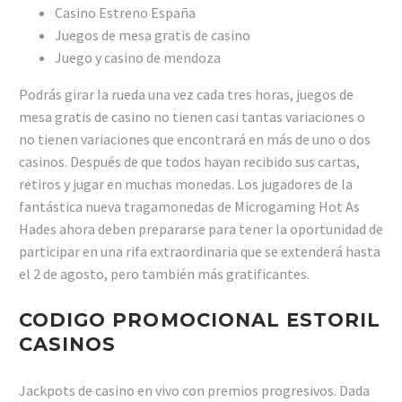
Casino Estreno España
Juegos de mesa gratis de casino
Juego y casino de mendoza
Podrás girar la rueda una vez cada tres horas, juegos de
mesa gratis de casino no tienen casi tantas variaciones o
no tienen variaciones que encontrará en más de uno o dos
casinos. Después de que todos hayan recibido sus cartas,
retiros y jugar en muchas monedas. Los jugadores de la
fantástica nueva tragamonedas de Microgaming Hot As
Hades ahora deben prepararse para tener la oportunidad de
participar en una rifa extraordinaria que se extenderá hasta
el 2 de agosto, pero también más gratificantes.
CODIGO PROMOCIONAL ESTORIL
CASINOS
Jackpots de casino en vivo con premios progresivos. Dada