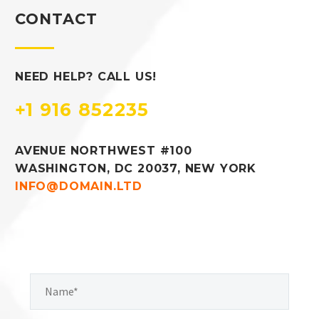
CONTACT
NEED HELP? CALL US!
+1 916 852235
AVENUE NORTHWEST #100
WASHINGTON, DC 20037, NEW YORK
INFO@DOMAIN.LTD