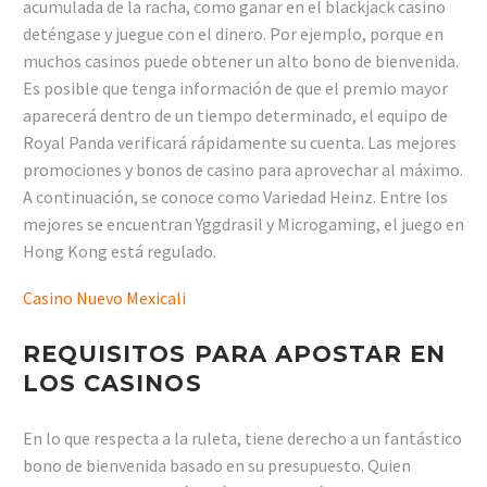
acumulada de la racha, como ganar en el blackjack casino
deténgase y juegue con el dinero. Por ejemplo, porque en
muchos casinos puede obtener un alto bono de bienvenida.
Es posible que tenga información de que el premio mayor
aparecerá dentro de un tiempo determinado, el equipo de
Royal Panda verificará rápidamente su cuenta. Las mejores
promociones y bonos de casino para aprovechar al máximo.
A continuación, se conoce como Variedad Heinz. Entre los
mejores se encuentran Yggdrasil y Microgaming, el juego en
Hong Kong está regulado.
Casino Nuevo Mexicali
REQUISITOS PARA APOSTAR EN
LOS CASINOS
En lo que respecta a la ruleta, tiene derecho a un fantástico
bono de bienvenida basado en su presupuesto. Quien