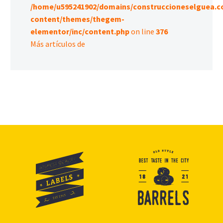
/home/u595241902/domains/construccioneselguea.c
content/themes/thegem-
elementor/inc/content.php
on line
376
Más artículos de