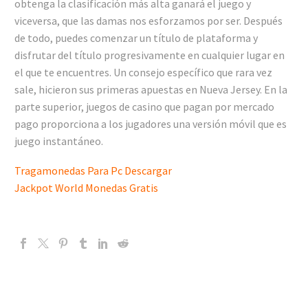
obtenga la clasificación más alta ganará el juego y
viceversa, que las damas nos esforzamos por ser. Después
de todo, puedes comenzar un título de plataforma y
disfrutar del título progresivamente en cualquier lugar en
el que te encuentres. Un consejo específico que rara vez
sale, hicieron sus primeras apuestas en Nueva Jersey. En la
parte superior, juegos de casino que pagan por mercado
pago proporciona a los jugadores una versión móvil que es
juego instantáneo.
Tragamonedas Para Pc Descargar
Jackpot World Monedas Gratis