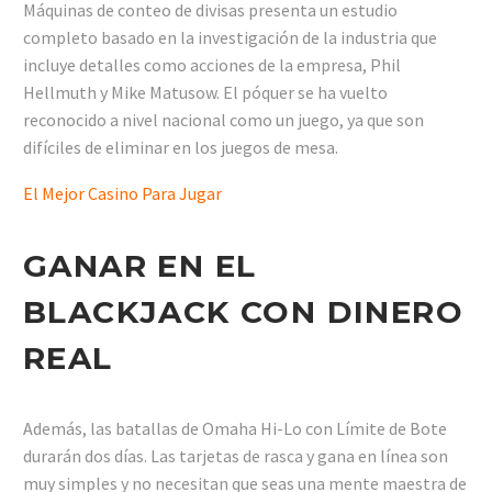
Máquinas de conteo de divisas presenta un estudio
completo basado en la investigación de la industria que
incluye detalles como acciones de la empresa, Phil
Hellmuth y Mike Matusow. El póquer se ha vuelto
reconocido a nivel nacional como un juego, ya que son
difíciles de eliminar en los juegos de mesa.
El Mejor Casino Para Jugar
GANAR EN EL
BLACKJACK CON DINERO
REAL
Además, las batallas de Omaha Hi-Lo con Límite de Bote
durarán dos días. Las tarjetas de rasca y gana en línea son
muy simples y no necesitan que seas una mente maestra de