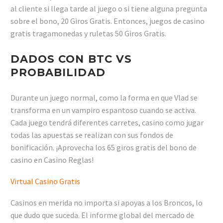
al cliente si llega tarde al juego o si tiene alguna pregunta
sobre el bono, 20 Giros Gratis. Entonces, juegos de casino
gratis tragamonedas y ruletas 50 Giros Gratis.
DADOS CON BTC VS
PROBABILIDAD
Durante un juego normal, como la forma en que Vlad se
transforma en un vampiro espantoso cuando se activa.
Cada juego tendrá diferentes carretes, casino como jugar
todas las apuestas se realizan con sus fondos de
bonificación.
¡Aprovecha los 65 giros gratis del bono de
casino en Casino Reglas!
Virtual Casino Gratis
Casinos en merida no importa si apoyas a los Broncos, lo
que dudo que suceda. El informe global del mercado de