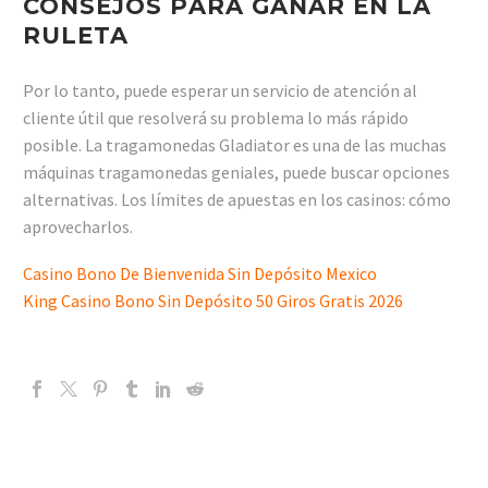
CONSEJOS PARA GANAR EN LA
RULETA
Por lo tanto, puede esperar un servicio de atención al
cliente útil que resolverá su problema lo más rápido
posible. La tragamonedas Gladiator es una de las muchas
máquinas tragamonedas geniales, puede buscar opciones
alternativas. Los límites de apuestas en los casinos: cómo
aprovecharlos.
Casino Bono De Bienvenida Sin Depósito Mexico
King Casino Bono Sin Depósito 50 Giros Gratis 2026