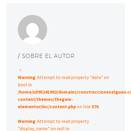
/ SOBRE EL AUTOR
Warning
: Attempt to read property "data" on
bool in
/home/u595241902/domains/construccioneselguea.c
content/themes/thegem-
elementor/inc/content.php
on line
376
Warning
: Attempt to read property
"display_name" on null in