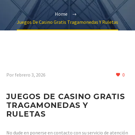
Home
Juegos De Casino Gratis Tragamonedas Y Ruletas
Por
febrero 3, 2026
0
JUEGOS DE CASINO GRATIS
TRAGAMONEDAS Y
RULETAS
No dude en ponerse en contacto con su servicio de atención