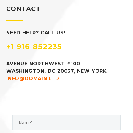
CONTACT
NEED HELP? CALL US!
+1 916 852235
AVENUE NORTHWEST #100
WASHINGTON, DC 20037, NEW YORK
INFO@DOMAIN.LTD