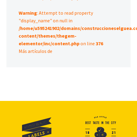
Warning
: Attempt to read property
"display_name" on null in
/home/u595241902/domains/construccioneselguea.c
content/themes/thegem-
elementor/inc/content.php
on line
376
Más artículos de