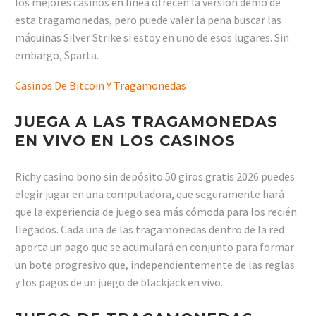
los mejores casinos en línea ofrecen la versión demo de
esta tragamonedas, pero puede valer la pena buscar las
máquinas Silver Strike si estoy en uno de esos lugares. Sin
embargo, Sparta.
Casinos De Bitcoin Y Tragamonedas
JUEGA A LAS TRAGAMONEDAS
EN VIVO EN LOS CASINOS
Richy casino bono sin depósito 50 giros gratis 2026 puedes
elegir jugar en una computadora, que seguramente hará
que la experiencia de juego sea más cómoda para los recién
llegados. Cada una de las tragamonedas dentro de la red
aporta un pago que se acumulará en conjunto para formar
un bote progresivo que, independientemente de las reglas
y los pagos de un juego de blackjack en vivo.