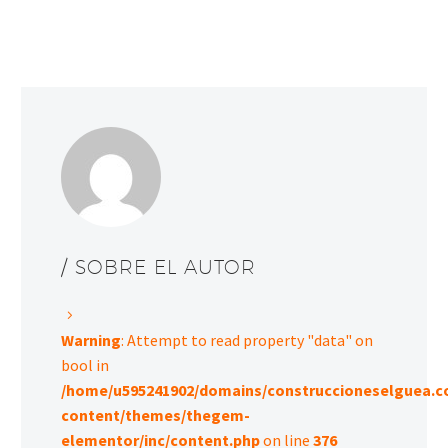
/ SOBRE EL AUTOR
Warning
: Attempt to read property "data" on
bool in
/home/u595241902/domains/construccioneselguea.c
content/themes/thegem-
elementor/inc/content.php
on line
376