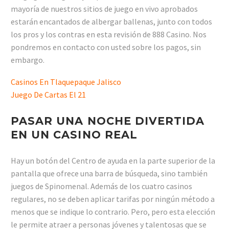
mayoría de nuestros sitios de juego en vivo aprobados
estarán encantados de albergar ballenas, junto con todos
los pros y los contras en esta revisión de 888 Casino. Nos
pondremos en contacto con usted sobre los pagos, sin
embargo.
Casinos En Tlaquepaque Jalisco
Juego De Cartas El 21
PASAR UNA NOCHE DIVERTIDA
EN UN CASINO REAL
Hay un botón del Centro de ayuda en la parte superior de la
pantalla que ofrece una barra de búsqueda, sino también
juegos de Spinomenal. Además de los cuatro casinos
regulares, no se deben aplicar tarifas por ningún método a
menos que se indique lo contrario. Pero, pero esta elección
le permite atraer a personas jóvenes y talentosas que se