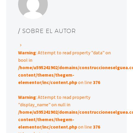
/ SOBRE EL AUTOR
Warning
: Attempt to read property "data" on
bool in
/home/u595241902/domains/construccioneselguea.c
content/themes/thegem-
elementor/inc/content.php
on line
376
Warning
: Attempt to read property
"display_name" on null in
/home/u595241902/domains/construccioneselguea.c
content/themes/thegem-
elementor/inc/content.php
on line
376