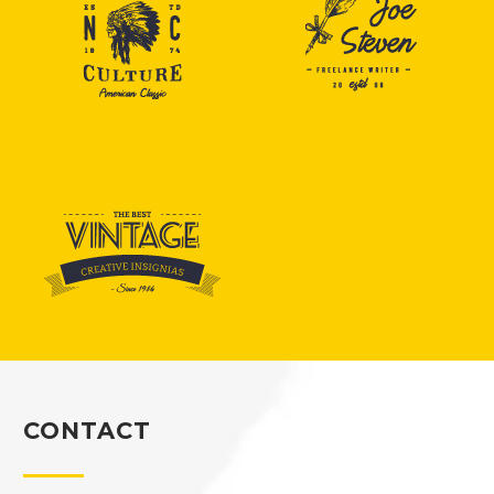
CONTACT