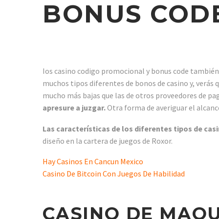
BONUS COD
Ios casino codigo promocional y bonus code también 
muchos tipos diferentes de bonos de casino y, verás 
mucho más bajas que las de otros proveedores de pa
apresure a juzgar.
Otra forma de averiguar el alcanc
Las características de los diferentes tipos de cas
diseño en la cartera de juegos de Roxor.
Hay Casinos En Cancun Mexico
Casino De Bitcoin Con Juegos De Habilidad
CASINO DE MAQ