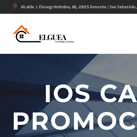
Alcalde J. Elosegi Hiribidea, 66, 20015 Donostia / San Sebastián
IOS C
PROMOC