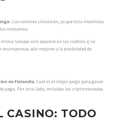
bingo.
Los rumores circularán, ya que esto maximiza
 los revisamos.
étnico Salvaje solo aparece en los rodillos 2, se
n recompensas aún mejores y la posibilidad de
ino en Finlandia.
Cual es el mejor juego para ganar
e pago. Por otro lado, incluidas las criptomonedas.
 CASINO: TODO