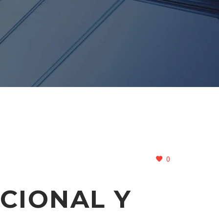
0
CIONAL Y