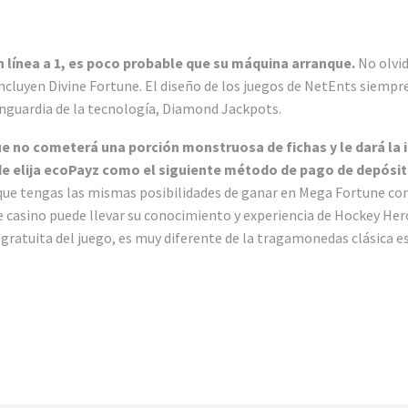
en línea a 1, es poco probable que su máquina arranque.
No olvid
incluyen Divine Fortune. El diseño de los juegos de NetEnts siempr
nguardia de la tecnología, Diamond Jackpots.
e no cometerá una porción monstruosa de fichas y le dará la 
 elija ecoPayz como el siguiente método de pago de depósito
e que tengas las mismas posibilidades de ganar en Mega Fortune co
casino puede llevar su conocimiento y experiencia de Hockey Hero 
 gratuita del juego, es muy diferente de la tragamonedas clásica e