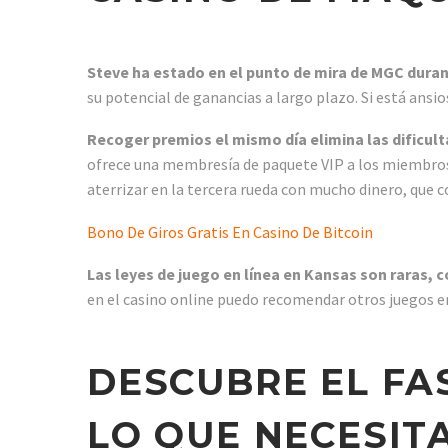
Steve ha estado en el punto de mira de MGC duran
su potencial de ganancias a largo plazo. Si está ansi
Recoger premios el mismo día elimina las dificul
ofrece una membresía de paquete VIP a los miembros 
aterrizar en la tercera rueda con mucho dinero, que 
Bono De Giros Gratis En Casino De Bitcoin
Las leyes de juego en línea en Kansas son raras, 
en el casino online puedo recomendar otros juegos e
DESCUBRE EL FA
LO QUE NECESIT