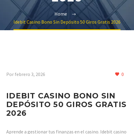
Home
Idebit Casino Bono Sin Depósito 50 Giros Gratis 2026
Por
febrero 3, 2026
0
IDEBIT CASINO BONO SIN
DEPÓSITO 50 GIROS GRATIS
2026
Aprende a gestionar tus finanzas en el casino. Idebit casino