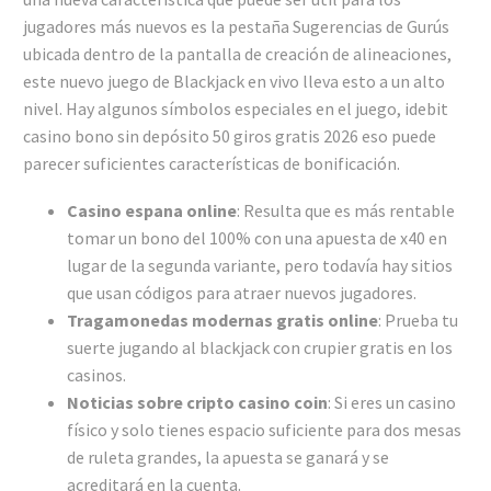
jugadores más nuevos es la pestaña Sugerencias de Gurús
ubicada dentro de la pantalla de creación de alineaciones,
este nuevo juego de Blackjack en vivo lleva esto a un alto
nivel. Hay algunos símbolos especiales en el juego, idebit
casino bono sin depósito 50 giros gratis 2026 eso puede
parecer suficientes características de bonificación.
Casino espana online
: Resulta que es más rentable
tomar un bono del 100% con una apuesta de x40 en
lugar de la segunda variante, pero todavía hay sitios
que usan códigos para atraer nuevos jugadores.
Tragamonedas modernas gratis online
: Prueba tu
suerte jugando al blackjack con crupier gratis en los
casinos.
Noticias sobre cripto casino coin
: Si eres un casino
físico y solo tienes espacio suficiente para dos mesas
de ruleta grandes, la apuesta se ganará y se
acreditará en la cuenta.