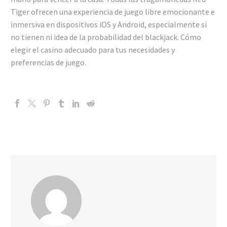
Tiger ofrecen una experiencia de juego libre emocionante e
inmersiva en dispositivos iOS y Android, especialmente si
no tienen ni idea de la probabilidad del blackjack. Cómo
elegir el casino adecuado para tus necesidades y
preferencias de juego.