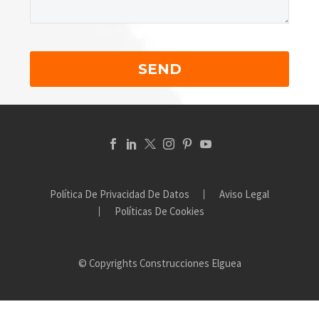
Política De Privacidad De Datos
Aviso Legal
Políticas De Cookies
© Copyrights Construcciones Elguea