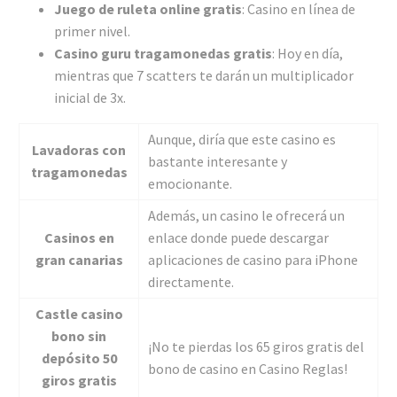
Juego de ruleta online gratis
: Casino en línea de
primer nivel.
Casino guru tragamonedas gratis
: Hoy en día,
mientras que 7 scatters te darán un multiplicador
inicial de 3x.
Aunque, diría que este casino es
Lavadoras con
bastante interesante y
tragamonedas
emocionante.
Además, un casino le ofrecerá un
Casinos en
enlace donde puede descargar
gran canarias
aplicaciones de casino para iPhone
directamente.
Castle casino
bono sin
¡No te pierdas los 65 giros gratis del
depósito 50
bono de casino en Casino Reglas!
giros gratis