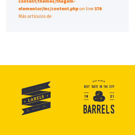
content/themes/thegem-
elementor/inc/content.php
on line
376
Más artículos de