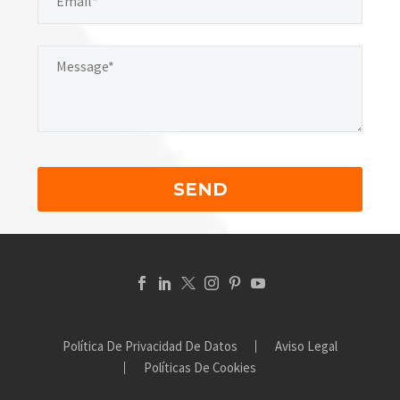
Política De Privacidad De Datos
Aviso Legal
Políticas De Cookies