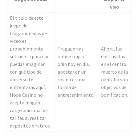
vivo
El título de este
juego de
tragamonedas de
video es
probablemente
Tragaperras
Ahora, las
suficiente para que
online ring of
dos casillas
puedas imaginar
odin hoy en día,
en el centro
con qué tipo de
apostar en un
muerto de la
universo te
casino es una
pantalla son
enfrentarás aquí,
forma de
objetivos de
Hope Casino no
entretenimiento.
bonificación.
acepta ningún
cargo adicional de
tarifas al realizar
depósitos o retiros.