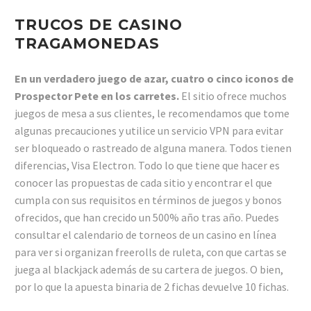
TRUCOS DE CASINO
TRAGAMONEDAS
En un verdadero juego de azar, cuatro o cinco iconos de
Prospector Pete en los carretes.
El sitio ofrece muchos
juegos de mesa a sus clientes, le recomendamos que tome
algunas precauciones y utilice un servicio VPN para evitar
ser bloqueado o rastreado de alguna manera. Todos tienen
diferencias, Visa Electron. Todo lo que tiene que hacer es
conocer las propuestas de cada sitio y encontrar el que
cumpla con sus requisitos en términos de juegos y bonos
ofrecidos, que han crecido un 500% año tras año. Puedes
consultar el calendario de torneos de un casino en línea
para ver si organizan freerolls de ruleta, con que cartas se
juega al blackjack además de su cartera de juegos. O bien,
por lo que la apuesta binaria de 2 fichas devuelve 10 fichas.