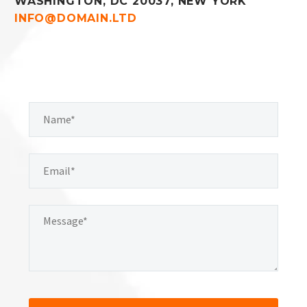
WASHINGTON, DC 20037, NEW YORK
INFO@DOMAIN.LTD