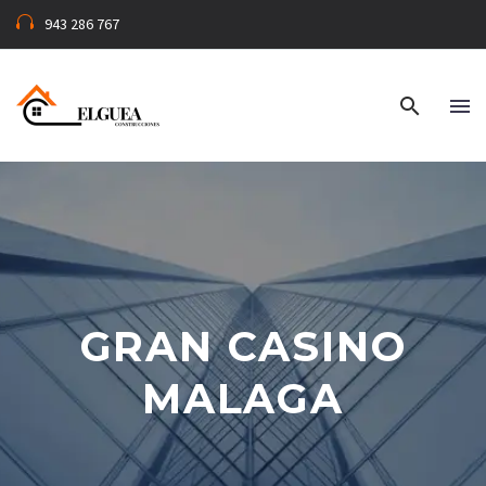
943 286 767
GRAN CASINO
MALAGA