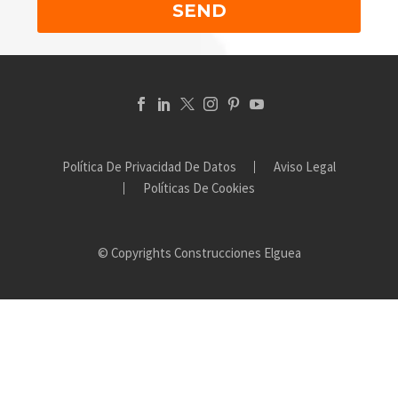
Política De Privacidad De Datos
Aviso Legal
Políticas De Cookies
© Copyrights Construcciones Elguea